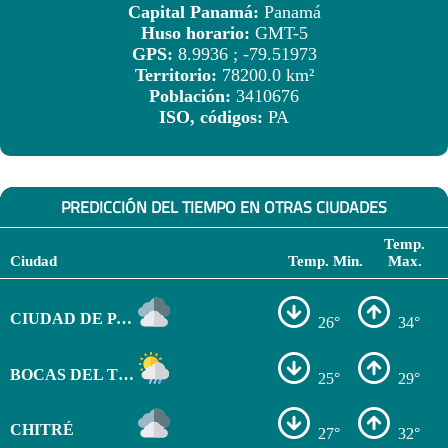
Capital Panamá:
Panamá
Huso horario:
GMT-5
GPS:
8.9936 ; -79.51973
Territorio:
78200.0 km²
Población:
3410676
ISO, códigos:
PA
PREDICCIÓN DEL TIEMPO EN OTRAS CIUDADES
Temp.
Ciudad
Temp. Min.
Max.
CIUDAD DE PANAMÁ
26°
34°
BOCAS DEL TORO
25°
29°
CHITRÉ
27°
32°