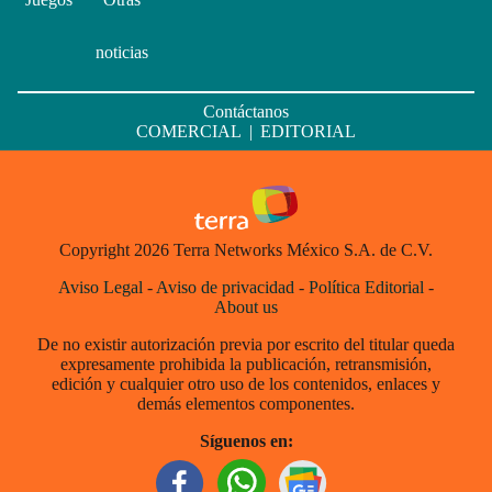
noticias
Contáctanos
COMERCIAL
|
EDITORIAL
Copyright 2026 Terra Networks México S.A. de C.V.
Aviso Legal
-
Aviso de privacidad
-
Política Editorial
-
About us
De no existir autorización previa por escrito del titular queda
expresamente prohibida la publicación, retransmisión,
edición y cualquier otro uso de los contenidos, enlaces y
demás elementos componentes.
Síguenos en: