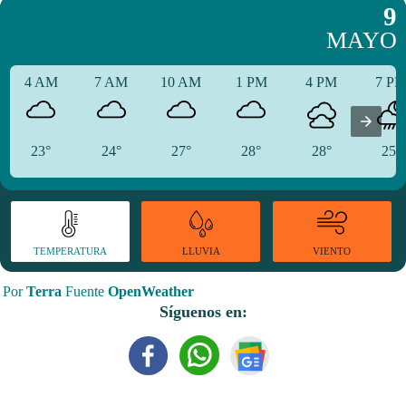
9
MAYO
4 AM
7 AM
10 AM
1 PM
4 PM
7 P
23°
24°
27°
28°
28°
25°
TEMPERATURA
VIENTO
LLUVIA
Por
Terra
Fuente
OpenWeather
Síguenos en: