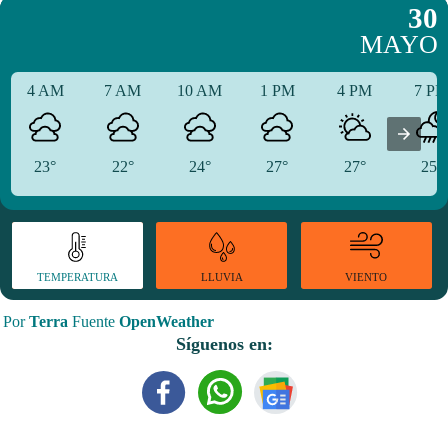
30
MAYO
4 AM
7 AM
10 AM
1 PM
4 PM
7 P
23°
22°
24°
27°
27°
25°
TEMPERATURA
VIENTO
LLUVIA
Por
Terra
Fuente
OpenWeather
Síguenos en: