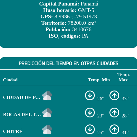
Capital Panamá:
Panamá
Huso horario:
GMT-5
GPS:
8.9936 ; -79.51973
Territorio:
78200.0 km²
Población:
3410676
ISO, códigos:
PA
PREDICCIÓN DEL TIEMPO EN OTRAS CIUDADES
Temp.
Ciudad
Temp. Min.
Max.
CIUDAD DE PANAMÁ
26°
33°
BOCAS DEL TORO
23°
28°
CHITRÉ
25°
31°