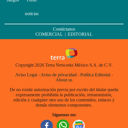
noticias
Contáctanos
COMERCIAL
|
EDITORIAL
Copyright 2026 Terra Networks México S.A. de C.V.
Aviso Legal
-
Aviso de privacidad
-
Política Editorial
-
About us
De no existir autorización previa por escrito del titular queda
expresamente prohibida la publicación, retransmisión,
edición y cualquier otro uso de los contenidos, enlaces y
demás elementos componentes.
Síguenos en: