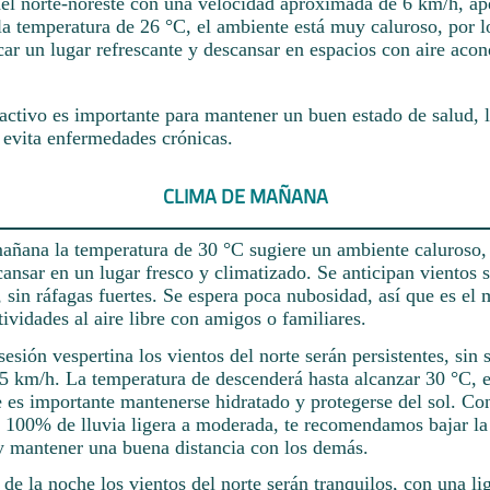
del norte-noreste con una velocidad aproximada de 6 km/h, ap
la temperatura de 26 °C, el ambiente está muy caluroso, por l
ar un lugar refrescante y descansar en espacios con aire aco
activo es importante para mantener un buen estado de salud, l
 evita enfermedades crónicas.
CLIMA DE MAÑANA
añana la temperatura de 30 °C sugiere un ambiente caluroso, 
nsar en un lugar fresco y climatizado. Se anticipan vientos s
 sin ráfagas fuertes. Se espera poca nubosidad, así que es e
tividades al aire libre con amigos o familiares.
esión vespertina los vientos del norte serán persistentes, sin s
5 km/h. La temperatura de descenderá hasta alcanzar 30 °C, e
e es importante mantenerse hidratado y protegerse del sol. Co
l 100% de lluvia ligera a moderada, te recomendamos bajar la
 mantener una buena distancia con los demás.
 de la noche los vientos del norte serán tranquilos, con una li