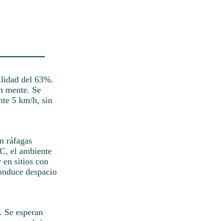
ilidad del 63%.
en mente. Se
nte 5 km/h, sin
in ráfagas
C, el ambiente
 en sitios con
Conduce despacio
. Se esperan