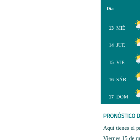
Día
13
MIÉ
14
JUE
15
VIE
16
SÁB
17
DOM
PRONÓSTICO D
Aquí tienes el p
Viernes 15 de m