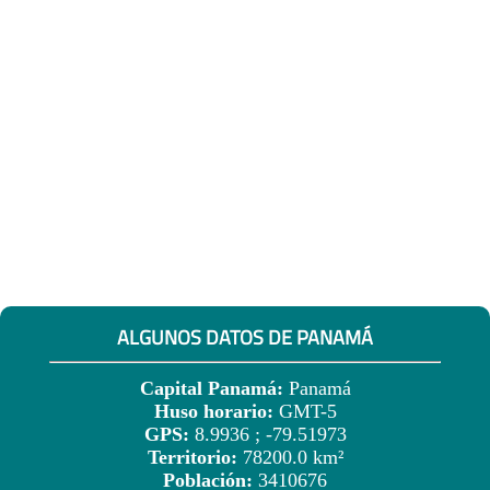
ALGUNOS DATOS DE PANAMÁ
Capital Panamá:
Panamá
Huso horario:
GMT-5
GPS:
8.9936 ; -79.51973
Territorio:
78200.0 km²
Población:
3410676