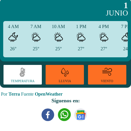
1
JUNIO
4 AM
7 AM
10 AM
1 PM
4 PM
7 P
26°
25°
25°
27°
27°
24°
TEMPERATURA
VIENTO
LLUVIA
Por
Terra
Fuente
OpenWeather
Síguenos en: