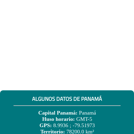
ALGUNOS DATOS DE PANAMÁ
Capital Panamá:
Panamá
Huso horario:
GMT-5
GPS:
8.9936 ; -79.51973
Territorio:
78200.0 km²