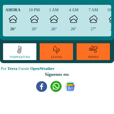
AHORA
10 PM
1 AM
4 AM
7 AM
10
26°
26°
26°
26°
27°
29
TEMPERATURA
VIENTO
LLUVIA
Por
Terra
Fuente
OpenWeather
Síguenos en: