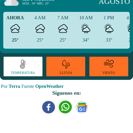
AGOSTO
MÁX.: 34° MÍN.: 25°
AHORA
4 AM
7 AM
10 AM
1 PM
4 
25°
25°
25°
34°
33°
29
TEMPERATURA
VIENTO
LLUVIA
Por
Terra
Fuente
OpenWeather
Síguenos en: