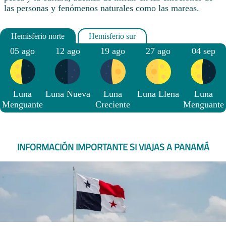
las personas y fenómenos naturales como las mareas.
05 ago
12 ago
19 ago
27 ago
04 sep
Luna
Luna Nueva
Luna
Luna Llena
Luna
Menguante
Creciente
Menguante
INFORMACIÓN IMPORTANTE SI VIAJAS A PANAMÁ