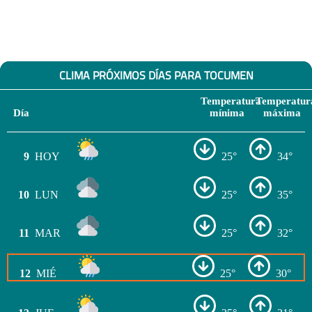
CLIMA PRÓXIMOS DÍAS PARA TOCUMEN
Temperatura
Temperatur
Día
mínima
máxima
9
HOY
25°
34°
10
LUN
25°
35°
11
MAR
25°
32°
12
MIÉ
25°
30°