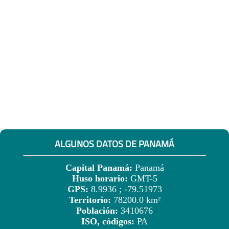
ALGUNOS DATOS DE PANAMÁ
Capital Panamá:
Panamá
Huso horario:
GMT-5
GPS:
8.9936 ; -79.51973
Territorio:
78200.0 km²
Población:
3410676
ISO, códigos:
PA