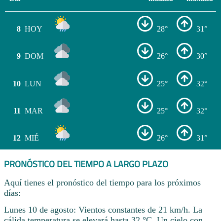
8
HOY
28°
31°
9
DOM
26°
30°
10
LUN
25°
32°
11
MAR
25°
32°
12
MIÉ
26°
31°
PRONÓSTICO DEL TIEMPO A LARGO PLAZO
Aquí tienes el pronóstico del tiempo para los próximos
días:
Lunes 10 de agosto: Vientos constantes de 21 km/h. La
cálida temperatura se elevará hasta 32 °C. Un cielo con