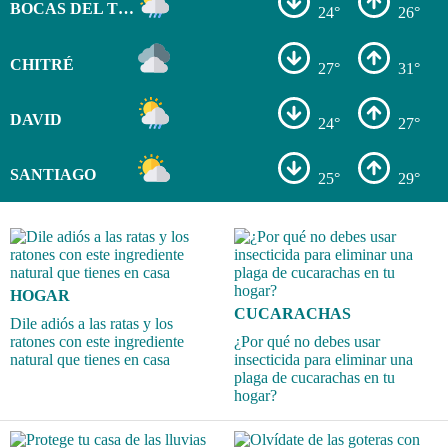
BOCAS DEL TORO
24°
26°
CHITRÉ
27°
31°
DAVID
24°
27°
SANTIAGO
25°
29°
HOGAR
CUCARACHAS
Dile adiós a las ratas y los
ratones con este ingrediente
¿Por qué no debes usar
natural que tienes en casa
insecticida para eliminar una
plaga de cucarachas en tu
hogar?