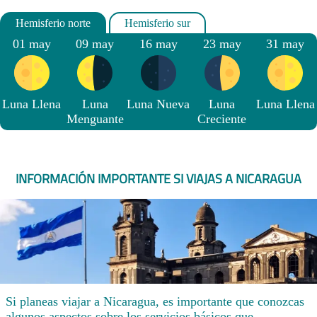
01 may
09 may
16 may
23 may
31 may
Luna Llena
Luna
Luna Nueva
Luna
Luna Llena
Menguante
Creciente
INFORMACIÓN IMPORTANTE SI VIAJAS A NICARAGUA
Si planeas viajar a Nicaragua, es importante que conozcas
algunos aspectos sobre los servicios básicos que