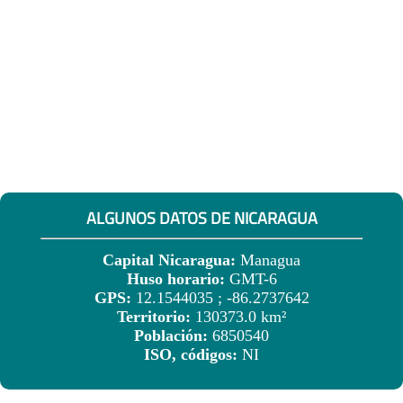
ALGUNOS DATOS DE NICARAGUA
Capital Nicaragua:
Managua
Huso horario:
GMT-6
GPS:
12.1544035 ; -86.2737642
Territorio:
130373.0 km²
Población:
6850540
ISO, códigos:
NI