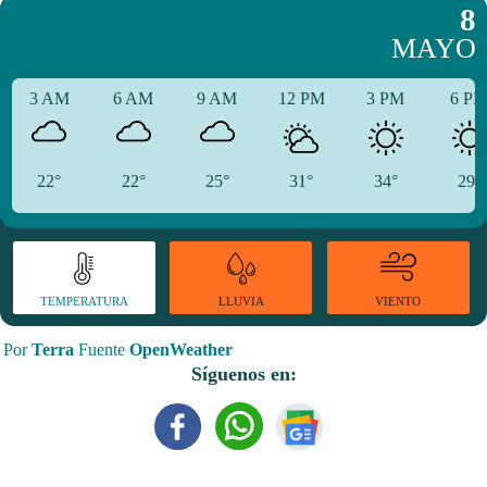
8
MAYO
3 AM
6 AM
9 AM
12 PM
3 PM
6 P
22°
22°
25°
31°
34°
29°
TEMPERATURA
VIENTO
LLUVIA
Por
Terra
Fuente
OpenWeather
Síguenos en: