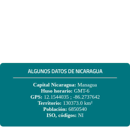
ALGUNOS DATOS DE NICARAGUA
Capital Nicaragua:
Managua
Huso horario:
GMT-6
GPS:
12.1544035 ; -86.2737642
Territorio:
130373.0 km²
Población:
6850540
ISO, códigos:
NI