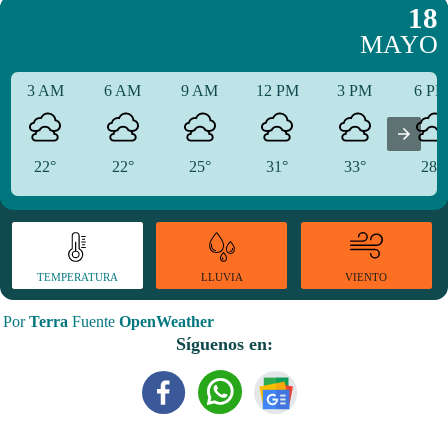
18
MAYO
3 AM
6 AM
9 AM
12 PM
3 PM
6 P
22°
22°
25°
31°
33°
28°
TEMPERATURA
VIENTO
LLUVIA
Por
Terra
Fuente
OpenWeather
Síguenos en: