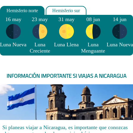
16 may
23 may
31 may
08 jun
14 jun
Luna Nueva
Luna
Luna Llena
Luna
Luna Nueva
Creciente
Menguante
INFORMACIÓN IMPORTANTE SI VIAJAS A NICARAGUA
Si planeas viajar a Nicaragua, es importante que conozcas