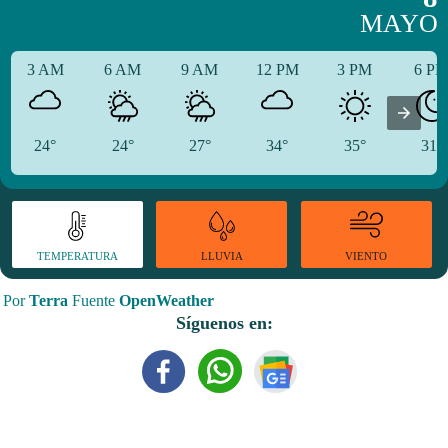
MAYO
3 AM
6 AM
9 AM
12 PM
3 PM
6 P
24°
24°
27°
34°
35°
31°
TEMPERATURA
VIENTO
LLUVIA
Por
Terra
Fuente
OpenWeather
Síguenos en: