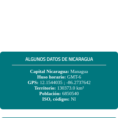
ALGUNOS DATOS DE NICARAGUA
Capital Nicaragua:
Managua
Huso horario:
GMT-6
GPS:
12.1544035 ; -86.2737642
Territorio:
130373.0 km²
Población:
6850540
ISO, códigos:
NI