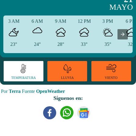
MAYO
3 AM
6 AM
9 AM
12 PM
3 PM
6 P
23°
24°
28°
33°
35°
32°
TEMPERATURA
VIENTO
LLUVIA
Por
Terra
Fuente
OpenWeather
Síguenos en: