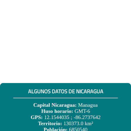
ALGUNOS DATOS DE NICARAGUA
Capital Nicaragua:
Managua
Huso horario:
GMT-6
GPS:
12.1544035 ; -86.2737642
Territorio:
130373.0 km²
Población:
6850540