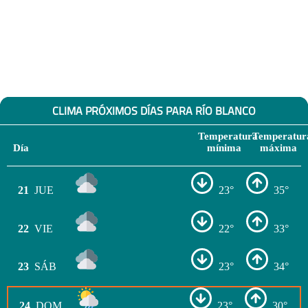
CLIMA PRÓXIMOS DÍAS PARA RÍO BLANCO
Temperatura
Temperatur
Día
mínima
máxima
21
JUE
23°
35°
22
VIE
22°
33°
23
SÁB
23°
34°
24
DOM
23°
30°