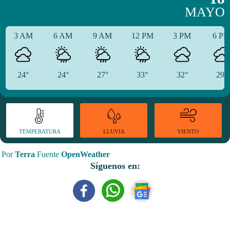
MAYO
3 AM
6 AM
9 AM
12 PM
3 PM
6 P
24°
24°
27°
33°
32°
29°
TEMPERATURA
VIENTO
LLUVIA
Por
Terra
Fuente
OpenWeather
Síguenos en: