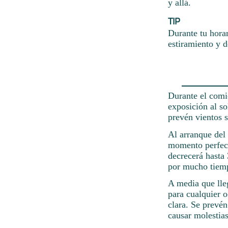
y allá.
TIP
Durante tu hora
estiramiento y d
Durante el comie
exposición al s
prevén vientos s
Al arranque del 
momento perfecto
decrecerá hasta 
por mucho tiemp
A media que lle
para cualquier o
clara. Se prevé
causar molestias