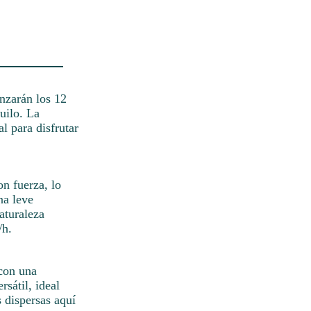
anzarán los 12
uilo. La
l para disfrutar
on fuerza, lo
na leve
aturaleza
/h.
 con una
sátil, ideal
 dispersas aquí