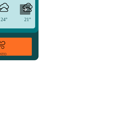
24°
21°
21°
ENTO