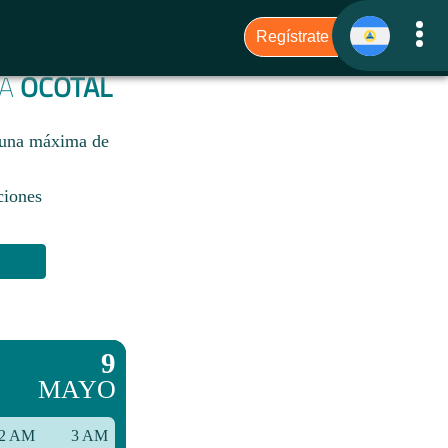
RA
OCOTAL
n una máxima de
ciones
9
MAYO
2 AM
3 AM
6 AM