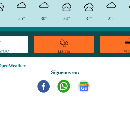
2°
25°
30°
34°
31°
25°
ATURA
VI
LLUVIA
OpenWeather
Síguenos en: