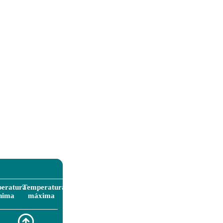
eratura
Temperatura
nima
máxima