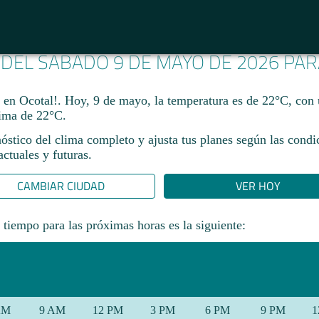
 DEL SÁBADO 9 DE MAYO DE 2026 PA
a en Ocotal!. Hoy, 9 de mayo, la temperatura es de 22°C, co
ma de 22°C.​
óstico del clima completo y ajusta tus planes según las condi
ctuales y futuras.
CAMBIAR CIUDAD
VER HOY
 tiempo para las próximas horas es la siguiente:
AM
9 AM
12 PM
3 PM
6 PM
9 PM
1