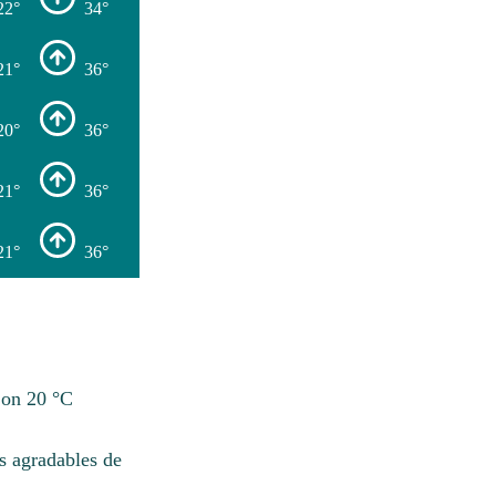
22°
34°
21°
36°
20°
36°
21°
36°
21°
36°
Con 20 °C
s agradables de