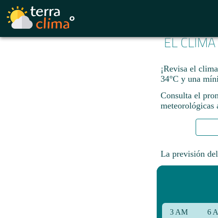
EL CLIMA
¡Revisa el clim
34°C y una míni
Consulta el pron
meteorológicas a
La previsión del
3 AM
6 