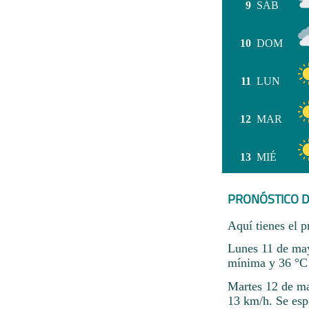
9
SÁB
10
DOM
11
LUN
12
MAR
13
MIÉ
PRONÓSTICO D
Aquí tienes el p
Lunes 11 de may
mínima y 36 °C
Martes 12 de ma
13 km/h. Se espe