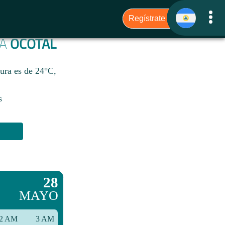
RA
OCOTAL
tura es de 24°C,
s
28
MAYO
2 AM
3 AM
6 AM