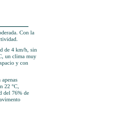
oderada. Con la
tividad.
ad de 4 km/h, sin
°C, un clima muy
espacio y con
n apenas
en 22 °C,
ad del 76% de
pavimento