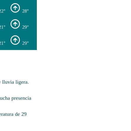
22°
28°
21°
29°
21°
29°
lluvia ligera.
ucha presencia
eratura de 29