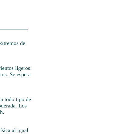
 extremos de
ientos ligeros
ltos. Se espera
ra todo tipo de
oderada. Los
h.
ísica al igual