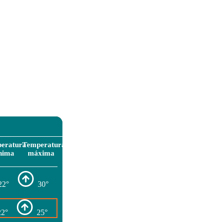
eratura
Temperatura
nima
máxima
22°
30°
22°
25°