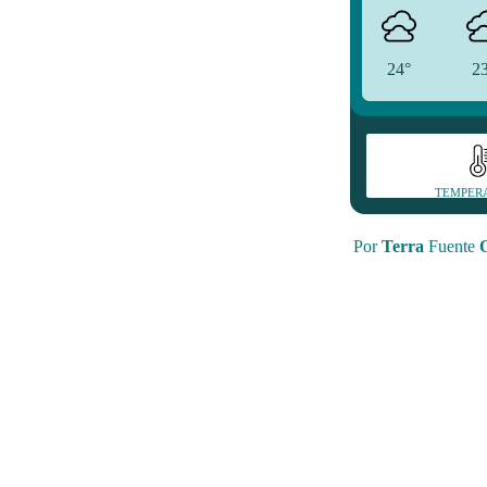
24°
2
TEMPER
Por
Terra
Fuente