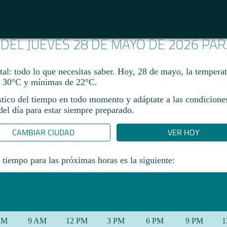
 DEL JUEVES 28 DE MAYO DE 2026 PA
al: todo lo que necesitas saber. Hoy, 28 de mayo, la tempera
 30°C y mínimas de 22°C.
stico del tiempo en todo momento y adáptate a las condicione
el día para estar siempre preparado.​
CAMBIAR CIUDAD
VER HOY
 tiempo para las próximas horas es la siguiente:
AM
9 AM
12 PM
3 PM
6 PM
9 PM
1