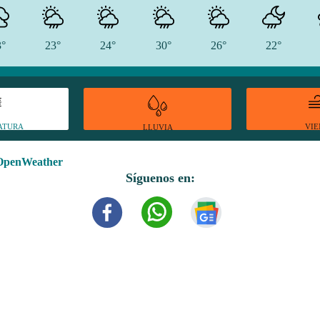
3°
23°
24°
30°
26°
22°
ATURA
VI
LLUVIA
OpenWeather
Síguenos en: