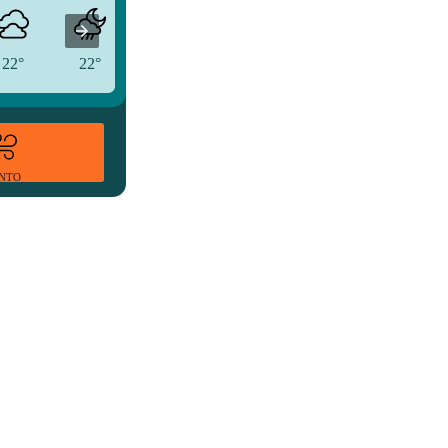
22°
22°
22°
ENTO