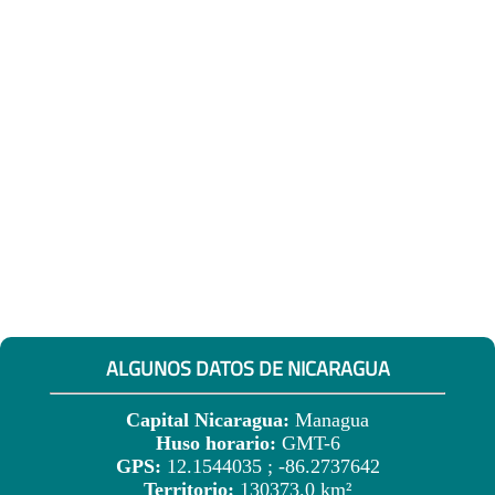
ALGUNOS DATOS DE NICARAGUA
Capital Nicaragua:
Managua
Huso horario:
GMT-6
GPS:
12.1544035 ; -86.2737642
Territorio:
130373.0 km²