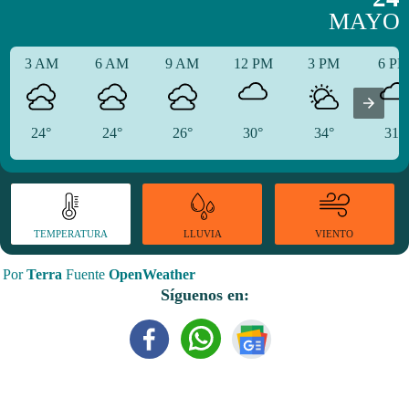
MAYO
3 AM
6 AM
9 AM
12 PM
3 PM
6 P
24°
24°
26°
30°
34°
31°
TEMPERATURA
VIENTO
LLUVIA
Por
Terra
Fuente
OpenWeather
Síguenos en: