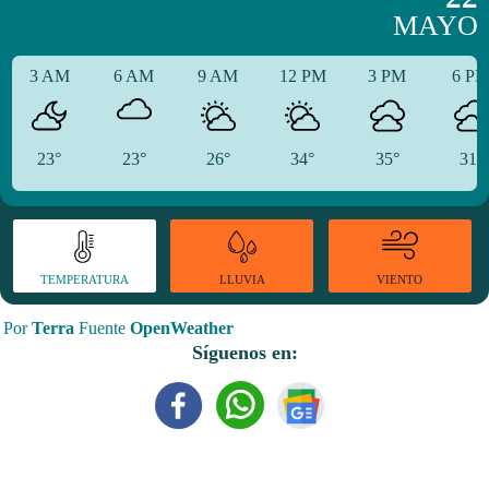
MAYO
3 AM
6 AM
9 AM
12 PM
3 PM
6 P
23°
23°
26°
34°
35°
31°
TEMPERATURA
VIENTO
LLUVIA
Por
Terra
Fuente
OpenWeather
Síguenos en: