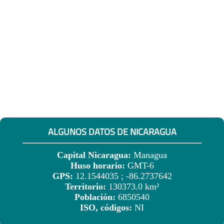
ALGUNOS DATOS DE NICARAGUA
Capital Nicaragua:
Managua
Huso horario:
GMT-6
GPS:
12.1544035 ; -86.2737642
Territorio:
130373.0 km²
Población:
6850540
ISO, códigos:
NI