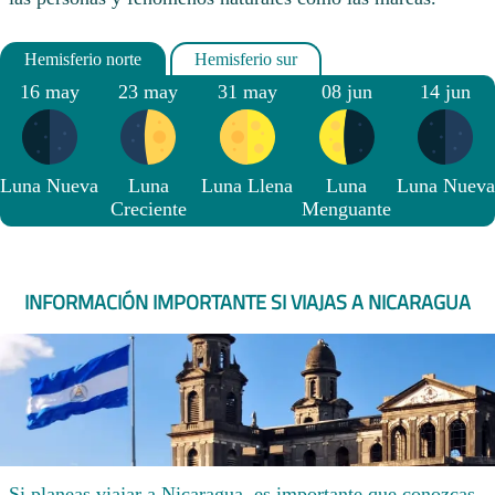
16 may
23 may
31 may
08 jun
14 jun
Luna Nueva
Luna
Luna Llena
Luna
Luna Nueva
Creciente
Menguante
INFORMACIÓN IMPORTANTE SI VIAJAS A NICARAGUA
Si planeas viajar a Nicaragua, es importante que conozcas