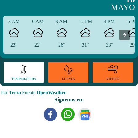
MAYO
3 AM
6 AM
9 AM
12 PM
3 PM
6 P
23°
22°
26°
31°
33°
29°
TEMPERATURA
VIENTO
LLUVIA
Por
Terra
Fuente
OpenWeather
Síguenos en: