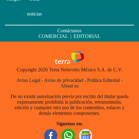
noticias
Contáctanos
COMERCIAL
|
EDITORIAL
Copyright 2026 Terra Networks México S.A. de C.V.
Aviso Legal
-
Aviso de privacidad
-
Política Editorial
-
About us
De no existir autorización previa por escrito del titular queda
expresamente prohibida la publicación, retransmisión,
edición y cualquier otro uso de los contenidos, enlaces y
demás elementos componentes.
Síguenos en: