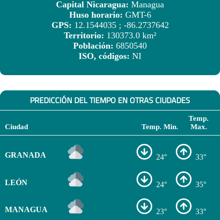
Capital Nicaragua:
Managua
Huso horario:
GMT-6
GPS:
12.1544035 ; -86.2737642
Territorio:
130373.0 km²
Población:
6850540
ISO, códigos:
NI
PREDICCIÓN DEL TIEMPO EN OTRAS CIUDADES
Temp.
Ciudad
Temp. Min.
Max.
GRANADA
24°
33°
LEÓN
24°
35°
MANAGUA
23°
33°