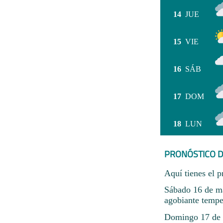
14
JUE
15
VIE
16
SÁB
17
DOM
18
LUN
PRONÓSTICO D
Aquí tienes el p
Sábado 16 de ma
agobiante tempe
Domingo 17 de m