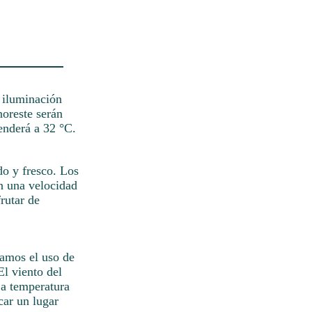
r iluminación
noreste serán
cenderá a 32 °C.
do y fresco. Los
on una velocidad
rutar de
damos el uso de
El viento del
La temperatura
car un lugar