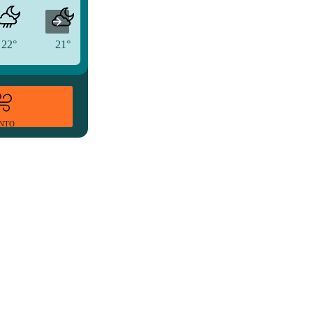
22°
21°
21°
ENTO