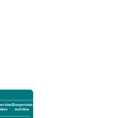
eratura
Temperatura
nima
máxima