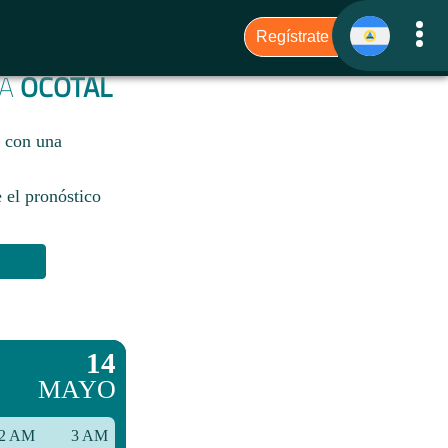
RA
OCOTAL
, con una
 el pronóstico
14
MAYO
2 AM
3 AM
6 AM