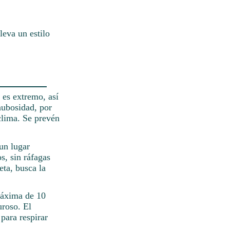
leva un estilo
 es extremo, así
nubosidad, por
 clima. Se prevén
un lugar
os, sin ráfagas
eta, busca la
máxima de 10
uroso. El
para respirar