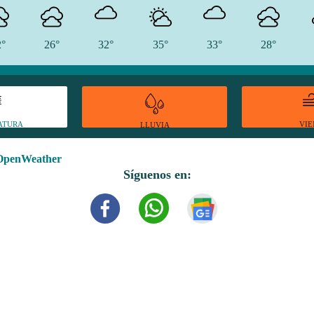
2°
26°
32°
35°
33°
28°
ATURA
VI
LLUVIA
OpenWeather
Síguenos en: