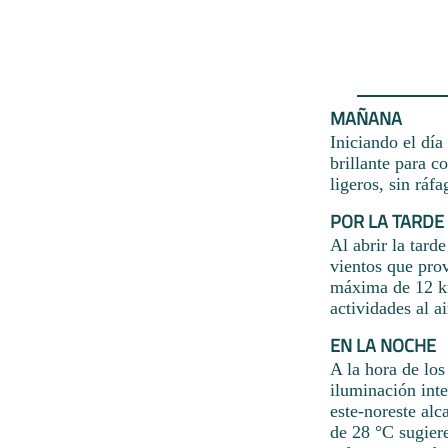
MAÑANA
Iniciando el día
brillante para c
ligeros, sin ráf
POR LA TARDE
Al abrir la tard
vientos que prov
máxima de 12 km
actividades al a
EN LA NOCHE
A la hora de lo
iluminación inte
este-noreste alc
de 28 °C sugier