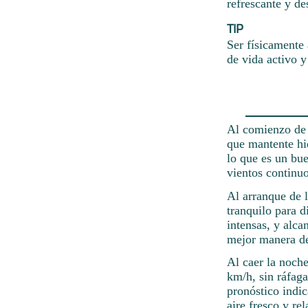
refrescante y de
TIP
Ser físicamente 
de vida activo y
Al comienzo de l
que mantente hi
lo que es un bue
vientos continuo
Al arranque de l
tranquilo para di
intensas, y alca
mejor manera de
Al caer la noch
km/h, sin ráfaga
pronóstico indi
aire fresco y rel