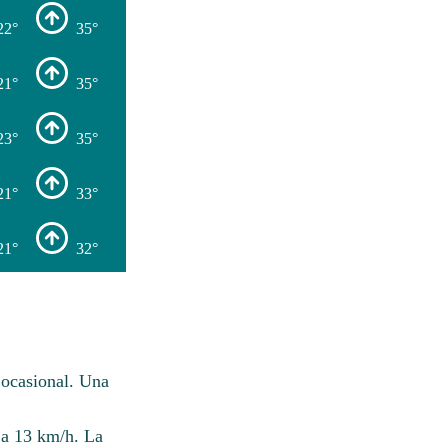
22°
35°
21°
35°
23°
35°
21°
33°
21°
32°
 ocasional. Una
 a 13 km/h. La