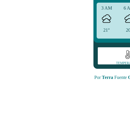
3 AM
6 
21°
2
TEMPER
Por
Terra
Fuente