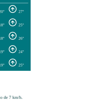
20°
27°
18°
25°
18°
26°
19°
24°
19°
25°
lo de 7 km/h.