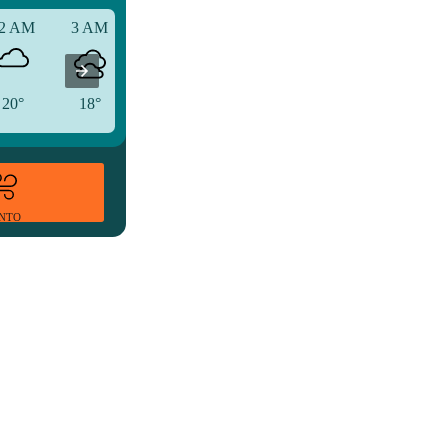
2 AM
3 AM
6 AM
20°
18°
18°
ENTO