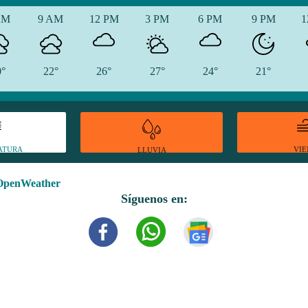
AM
9 AM
12 PM
3 PM
6 PM
9 PM
1
0°
22°
26°
27°
24°
21°
ATURA
VI
LLUVIA
OpenWeather
Síguenos en: