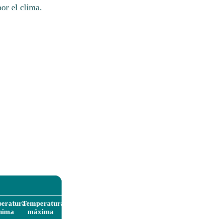
or el clima.
eratura
Temperatura
nima
máxima