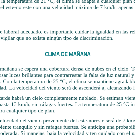
 la temperatura de 21 °C, el clima se adapta a cualquier plan 
del este-noreste con una velocidad máxima de 7 km/h, apenas 
 laboral adecuado, es importante cuidar la igualdad en las re
vigilar que no exista ningún tipo de discriminación.
CLIMA DE MAÑANA
 mañana se espera una cobertura densa de nubes en el cielo. T
r luces brillantes para contrarrestar la falta de luz natural y
. Con la temperatura de 25 °C, el clima se mantiene agradabl
dad. La velocidad del viento será de ascenderá a, alcanzando 
tarde habrá un cielo completamente nublado. Se estiman vient
hasta 13 km/h, sin ráfagas fuertes. La temperatura de 25 °C i
ara cualquier tipo de plan.
elocidad del viento proveniente del este-noreste será de 7 km/
iente tranquilo y sin ráfagas fuertes. Se anticipa una probabi
moderada. Si manejas, baja la velocidad y ten cuidado con el 