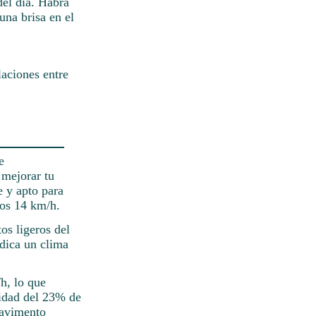
del día. Habrá
una brisa en el
laciones entre
e
 mejorar tu
e y apto para
los 14 km/h.
os ligeros del
ndica un clima
h, lo que
lidad del 23% de
pavimento