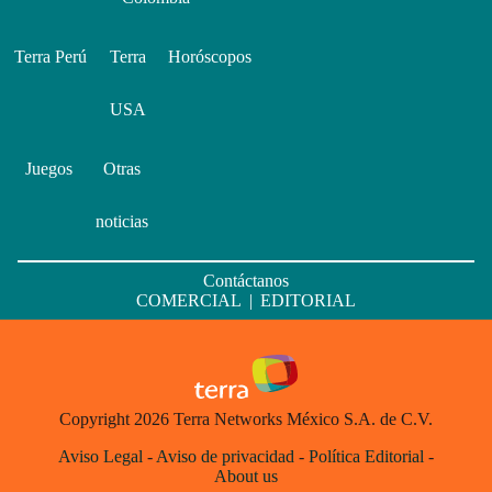
Terra Perú
Terra
Horóscopos
USA
Juegos
Otras
noticias
Contáctanos
COMERCIAL
|
EDITORIAL
Copyright 2026 Terra Networks México S.A. de C.V.
Aviso Legal
-
Aviso de privacidad
-
Política Editorial
-
About us