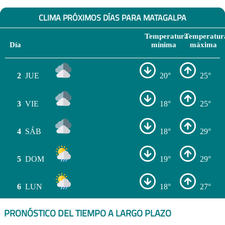
CLIMA PRÓXIMOS DÍAS PARA MATAGALPA
Temperatura
Temperatur
Día
mínima
máxima
2
JUE
20°
25°
3
VIE
18°
25°
4
SÁB
18°
29°
5
DOM
19°
29°
6
LUN
18°
27°
PRONÓSTICO DEL TIEMPO A LARGO PLAZO