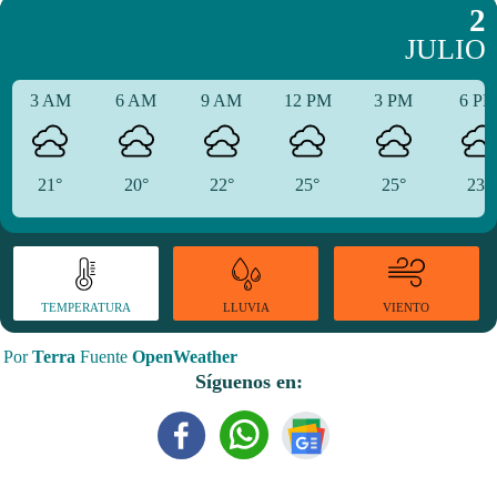
2
JULIO
3 AM
6 AM
9 AM
12 PM
3 PM
6 P
21°
20°
22°
25°
25°
23°
TEMPERATURA
VIENTO
LLUVIA
Por
Terra
Fuente
OpenWeather
Síguenos en: