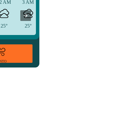
2 AM
3 AM
6 AM
25°
25°
26°
ENTO