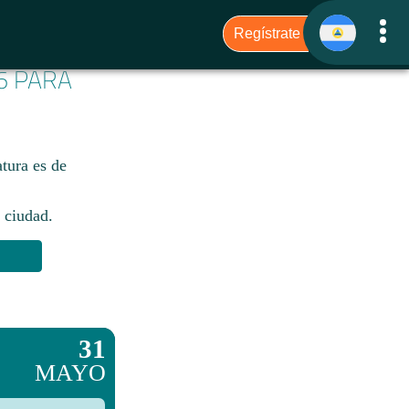
6 PARA
tura es de
 ciudad.​
31
MAYO