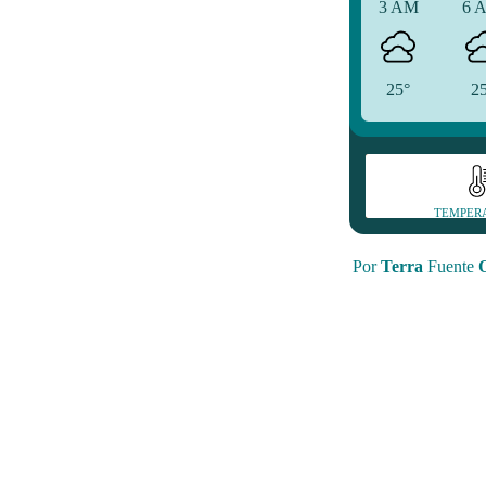
3 AM
6 
25°
2
TEMPER
Por
Terra
Fuente