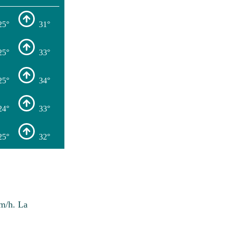
25°
31°
25°
33°
25°
34°
24°
33°
25°
32°
km/h. La