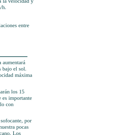
a la velocidad y
/h.
laciones entre
ra aumentará
 bajo el sol.
elocidad máxima
zarán los 15
e es importante
elo con
 sofocante, por
muestra pocas
rcano. Los