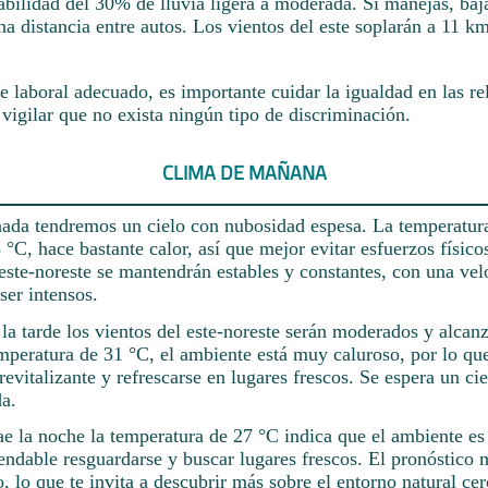
bilidad del 30% de lluvia ligera a moderada. Si manejas, baj
 distancia entre autos. Los vientos del este soplarán a 11 km
 laboral adecuado, es importante cuidar la igualdad en las re
vigilar que no exista ningún tipo de discriminación.
CLIMA DE MAÑANA
rnada tendremos un cielo con nubosidad espesa. La temperatu
3 °C, hace bastante calor, así que mejor evitar esfuerzos físicos
 este-noreste se mantendrán estables y constantes, con una v
ser intensos.
a tarde los vientos del este-noreste serán moderados y alcan
mperatura de 31 °C, el ambiente está muy caluroso, por lo qu
revitalizante y refrescarse en lugares frescos. Se espera un ci
a.
e la noche la temperatura de 27 °C indica que el ambiente es
endable resguardarse y buscar lugares frescos. El pronóstico 
o, lo que te invita a descubrir más sobre el entorno natural ce