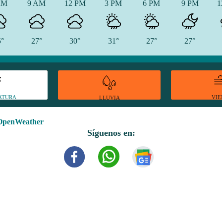
AM
9 AM
12 PM
3 PM
6 PM
9 PM
1
5°
27°
30°
31°
27°
27°
ATURA
VI
LLUVIA
OpenWeather
Síguenos en: