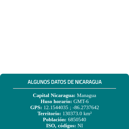
ALGUNOS DATOS DE NICARAGUA
Capital Nicaragua:
Managua
Huso horario:
GMT-6
GPS:
12.1544035 ; -86.2737642
Territorio:
130373.0 km²
Población:
6850540
ISO, códigos:
NI