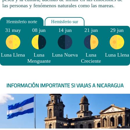
las personas y fenómenos naturales como las mareas.
31 may
08 jun
14 jun
21 jun
29 jun
Luna Llena
Luna
Luna Nueva
Luna
Luna Llena
Menguante
Creciente
INFORMACIÓN IMPORTANTE SI VIAJAS A NICARAGUA