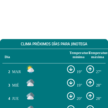
CLIMA PRÓXIMOS DÍAS PARA JINOTEGA
Temperatura
Temperatur
Día
mínima
máxima
2
MAR
19°
27°
3
MIÉ
19°
28°
4
JUE
20°
28°