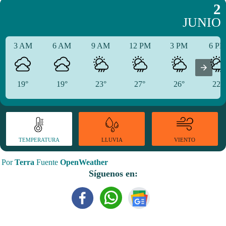
2
JUNIO
3 AM
6 AM
9 AM
12 PM
3 PM
6 P
19°
19°
23°
27°
26°
22°
TEMPERATURA
VIENTO
LLUVIA
Por
Terra
Fuente
OpenWeather
Síguenos en: