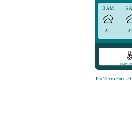
3 AM
6 
22°
2
TEMPER
Por
Terra
Fuente