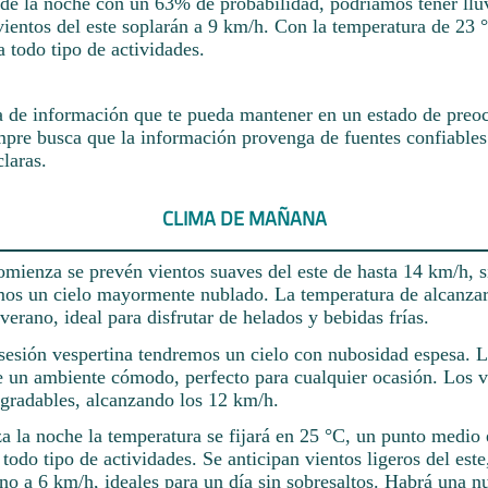
 de la noche con un 63% de probabilidad, podríamos tener lluv
entos del este soplarán a 9 km/h. Con la temperatura de 23 °
ra todo tipo de actividades.
a de información que te pueda mantener en un estado de preoc
mpre busca que la información provenga de fuentes confiables
laras.
CLIMA DE MAÑANA
omienza se prevén vientos suaves del este de hasta 14 km/h, s
mos un cielo mayormente nublado. La temperatura de alcanzar
 verano, ideal para disfrutar de helados y bebidas frías.
sesión vespertina tendremos un cielo con nubosidad espesa. 
e un ambiente cómodo, perfecto para cualquier ocasión. Los v
agradables, alcanzando los 12 km/h.
la noche la temperatura se fijará en 25 °C, un punto medio en
a todo tipo de actividades. Se anticipan vientos ligeros del est
no a 6 km/h, ideales para un día sin sobresaltos. Habrá una 