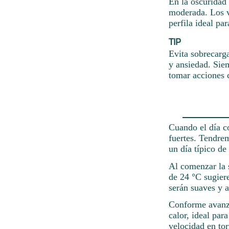
En la oscuridad
moderada. Los vi
perfila ideal pa
TIP
Evita sobrecarg
y ansiedad. Sie
tomar acciones c
Cuando el día c
fuertes. Tendre
un día típico de
Al comenzar la 
de 24 °C sugier
serán suaves y 
Conforme avanza 
calor, ideal par
velocidad en tor