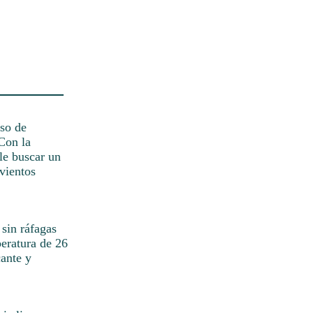
so de
 Con la
le buscar un
vientos
 sin ráfagas
peratura de 26
cante y