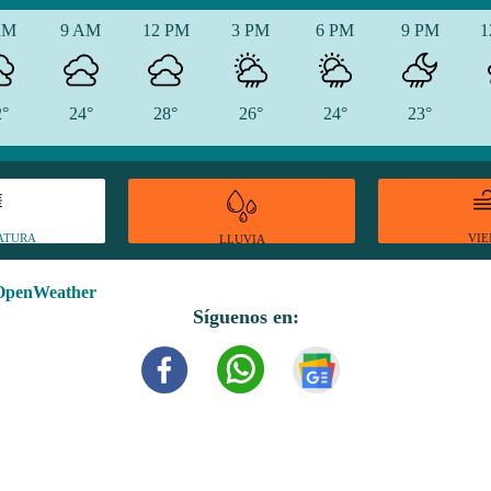
AM
9 AM
12 PM
3 PM
6 PM
9 PM
1
2°
24°
28°
26°
24°
23°
ATURA
VI
LLUVIA
OpenWeather
Síguenos en: