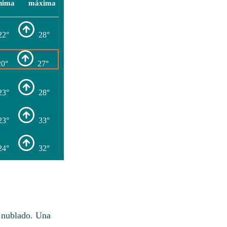
nima
máxima
22°
28°
20°
27°
23°
28°
23°
33°
24°
32°
e nublado. Una