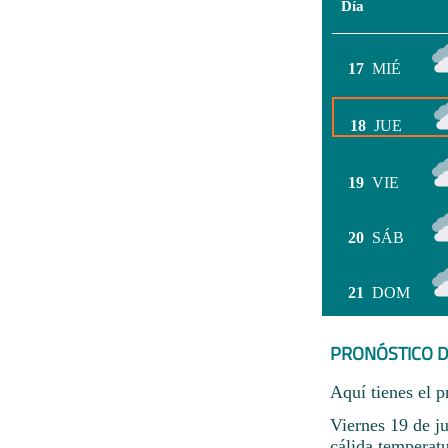
Día
17
MIÉ
18
JUE
19
VIE
20
SÁB
21
DOM
PRONÓSTICO D
Aquí tienes el p
Viernes 19 de j
cálida temperat