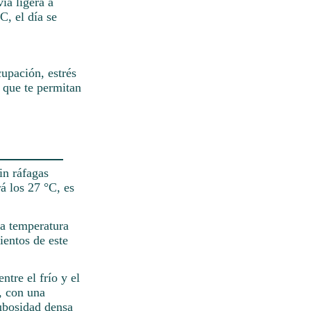
ia ligera a
C, el día se
upación, estrés
 que te permitan
in ráfagas
á los 27 °C, es
La temperatura
ientos de este
tre el frío y el
e, con una
nubosidad densa