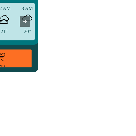
2 AM
3 AM
6 AM
21°
20°
20°
ENTO