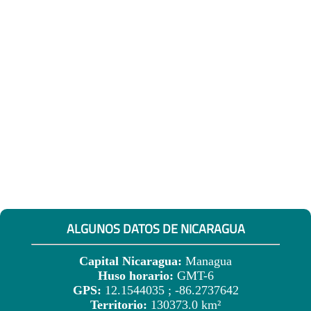
ALGUNOS DATOS DE NICARAGUA
Capital Nicaragua:
Managua
Huso horario:
GMT-6
GPS:
12.1544035 ; -86.2737642
Territorio:
130373.0 km²