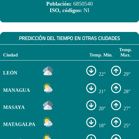
Población:
6850540
ISO, códigos:
NI
PREDICCIÓN DEL TIEMPO EN OTRAS CIUDADES
Temp.
Ciudad
Temp. Min.
Max.
LEÓN
22°
29°
MANAGUA
21°
28°
MASAYA
20°
27°
MATAGALPA
18°
25°