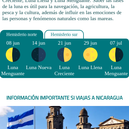
Creciente, Luna Llena y Luna Menguante. Saber las fases
de la luna es útil para la navegación, la agricultura, la
pesca y la cultura, además de influir en las emociones de
las personas y fenómenos naturales como las mareas.
08 jun
14 jun
21 jun
29 jun
07 jul
Luna
Luna Nueva
Luna
Luna Llena
Luna
Menguante
Creciente
Menguante
INFORMACIÓN IMPORTANTE SI VIAJAS A NICARAGUA