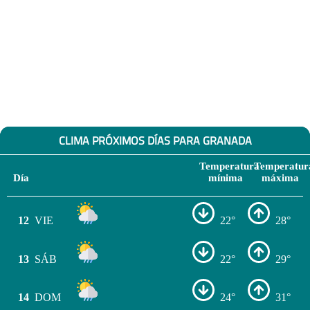
CLIMA PRÓXIMOS DÍAS PARA GRANADA
Temperatura
Temperatur
Día
mínima
máxima
12
VIE
22°
28°
13
SÁB
22°
29°
14
DOM
24°
31°