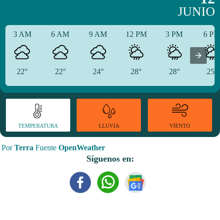
JUNIO
3 AM
6 AM
9 AM
12 PM
3 PM
6 P
22°
22°
24°
28°
28°
25°
TEMPERATURA
VIENTO
LLUVIA
Por
Terra
Fuente
OpenWeather
Síguenos en: