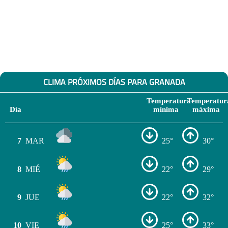
CLIMA PRÓXIMOS DÍAS PARA GRANADA
Temperatura
Temperatur
Día
mínima
máxima
7
MAR
25°
30°
8
MIÉ
22°
29°
9
JUE
22°
32°
10
VIE
25°
33°