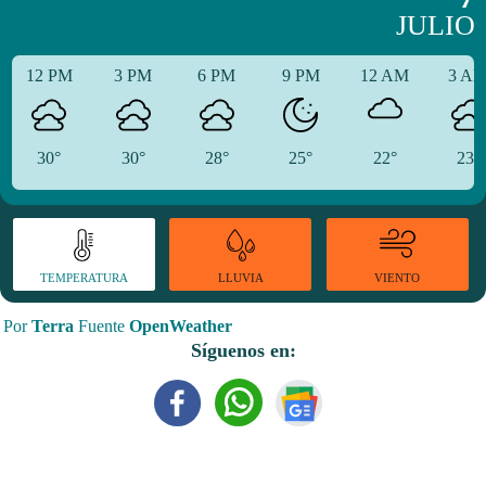
JULIO
12 PM
3 PM
6 PM
9 PM
12 AM
3 A
30°
30°
28°
25°
22°
23°
TEMPERATURA
VIENTO
LLUVIA
Por
Terra
Fuente
OpenWeather
Síguenos en: