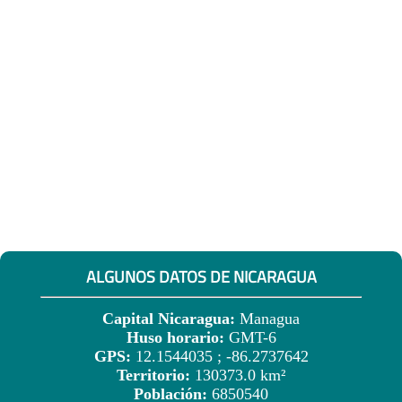
ALGUNOS DATOS DE NICARAGUA
Capital Nicaragua:
Managua
Huso horario:
GMT-6
GPS:
12.1544035 ; -86.2737642
Territorio:
130373.0 km²
Población:
6850540