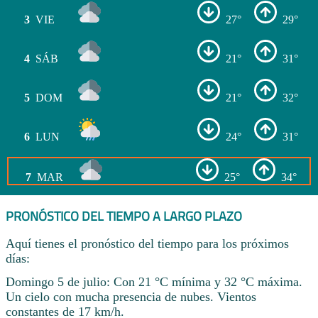
3
VIE
27°
29°
4
SÁB
21°
31°
5
DOM
21°
32°
6
LUN
24°
31°
7
MAR
25°
34°
PRONÓSTICO DEL TIEMPO A LARGO PLAZO
Aquí tienes el pronóstico del tiempo para los próximos
días:
Domingo 5 de julio: Con 21 °C mínima y 32 °C máxima.
Un cielo con mucha presencia de nubes. Vientos
constantes de 17 km/h.