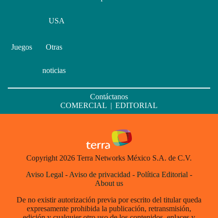
USA
Juegos
Otras
noticias
Contáctanos
COMERCIAL
|
EDITORIAL
Copyright 2026 Terra Networks México S.A. de C.V.
Aviso Legal
-
Aviso de privacidad
-
Política Editorial
-
About us
De no existir autorización previa por escrito del titular queda
expresamente prohibida la publicación, retransmisión,
edición y cualquier otro uso de los contenidos, enlaces y