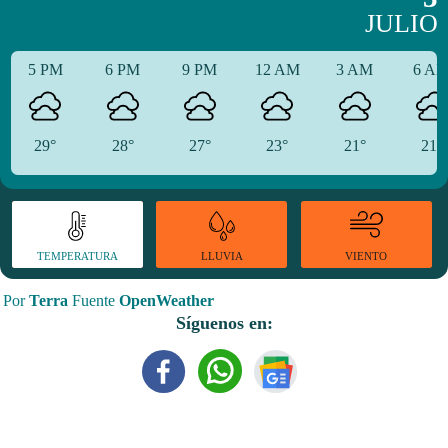
JULIO
5 PM
6 PM
9 PM
12 AM
3 AM
6 A
29°
28°
27°
23°
21°
21°
TEMPERATURA
VIENTO
LLUVIA
Por
Terra
Fuente
OpenWeather
Síguenos en: