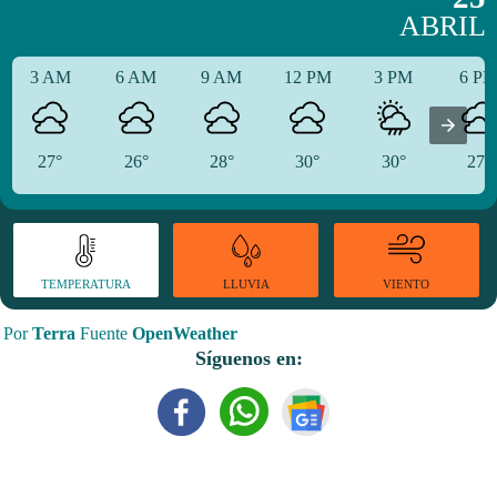
ABRIL
3 AM
6 AM
9 AM
12 PM
3 PM
6 P
27°
26°
28°
30°
30°
27°
TEMPERATURA
VIENTO
LLUVIA
Por
Terra
Fuente
OpenWeather
Síguenos en: