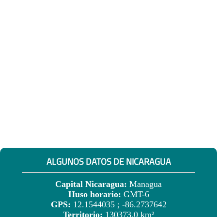
ALGUNOS DATOS DE NICARAGUA
Capital Nicaragua:
Managua
Huso horario:
GMT-6
GPS:
12.1544035 ; -86.2737642
Territorio:
130373.0 km²