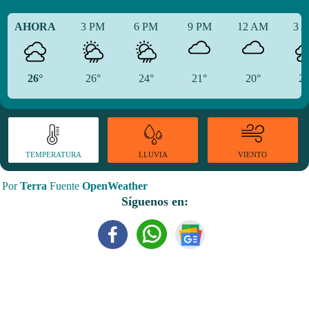
AHORA
3 PM
6 PM
9 PM
12 AM
3 
26°
26°
24°
21°
20°
20
TEMPERATURA
VIENTO
LLUVIA
Por
Terra
Fuente
OpenWeather
Síguenos en: