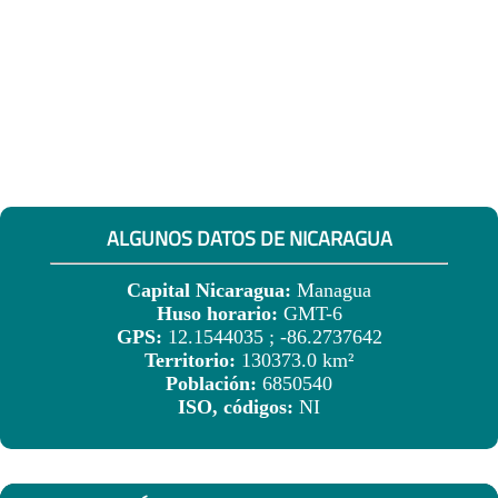
ALGUNOS DATOS DE NICARAGUA
Capital Nicaragua:
Managua
Huso horario:
GMT-6
GPS:
12.1544035 ; -86.2737642
Territorio:
130373.0 km²
Población:
6850540
ISO, códigos:
NI