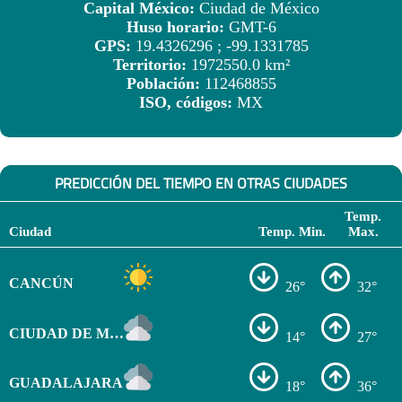
Capital México:
Ciudad de México
Huso horario:
GMT-6
GPS:
19.4326296 ; -99.1331785
Territorio:
1972550.0 km²
Población:
112468855
ISO, códigos:
MX
PREDICCIÓN DEL TIEMPO EN OTRAS CIUDADES
Temp.
Ciudad
Temp. Min.
Max.
CANCÚN
26°
32°
CIUDAD DE MÉXICO
14°
27°
GUADALAJARA
18°
36°