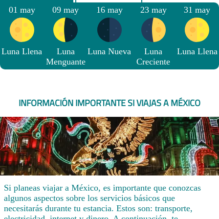
01 may
09 may
16 may
23 may
31 may
Luna Llena
Luna
Luna Nueva
Luna
Luna Llena
Menguante
Creciente
INFORMACIÓN IMPORTANTE SI VIAJAS A MÉXICO
Si planeas viajar a México, es importante que conozcas
algunos aspectos sobre los servicios básicos que
necesitarás durante tu estancia. Estos son: transporte,
electricidad, internet y dinero. A continuación, te