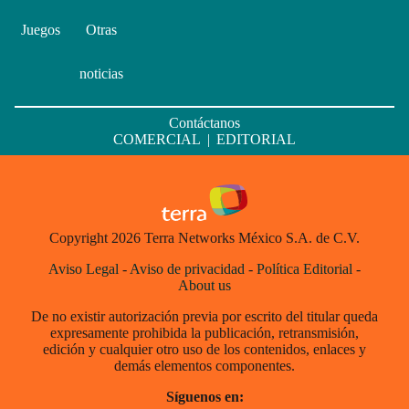
Juegos
Otras
noticias
Contáctanos
COMERCIAL
|
EDITORIAL
Copyright 2026 Terra Networks México S.A. de C.V.
Aviso Legal
-
Aviso de privacidad
-
Política Editorial
-
About us
De no existir autorización previa por escrito del titular queda
expresamente prohibida la publicación, retransmisión,
edición y cualquier otro uso de los contenidos, enlaces y
demás elementos componentes.
Síguenos en: