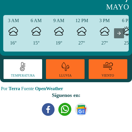
MAYO
3 AM
6 AM
9 AM
12 PM
3 PM
6 P
16°
15°
19°
27°
27°
25°
TEMPERATURA
VIENTO
LLUVIA
Por
Terra
Fuente
OpenWeather
Síguenos en: