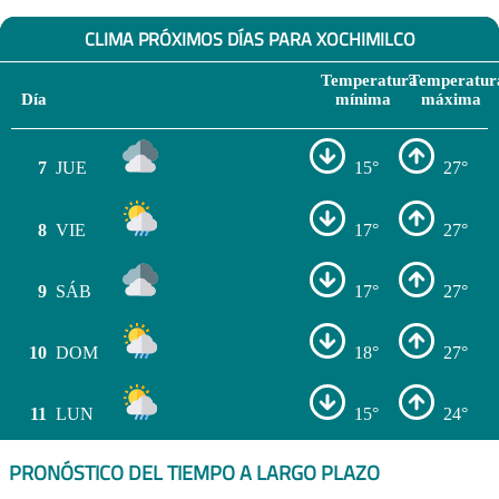
CLIMA PRÓXIMOS DÍAS PARA XOCHIMILCO
Temperatura
Temperatur
Día
mínima
máxima
7
JUE
15°
27°
8
VIE
17°
27°
9
SÁB
17°
27°
10
DOM
18°
27°
11
LUN
15°
24°
PRONÓSTICO DEL TIEMPO A LARGO PLAZO