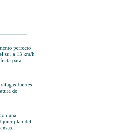
mento perfecto
del sur a 13 km/h
fecta para
ráfagas fuertes.
atura de
 con una
lquier plan del
tensas.