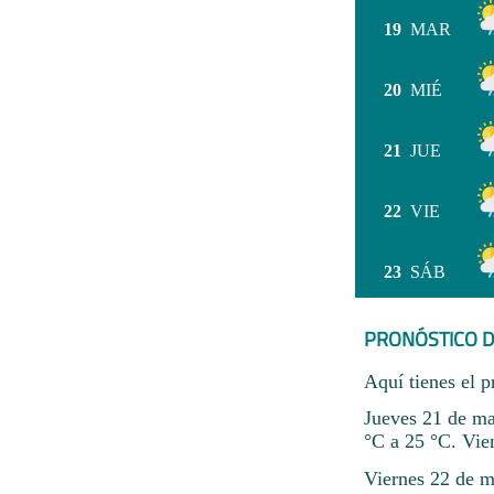
19
MAR
20
MIÉ
21
JUE
22
VIE
23
SÁB
PRONÓSTICO D
Aquí tienes el p
Jueves 21 de ma
°C a 25 °C. Vien
Viernes 22 de m