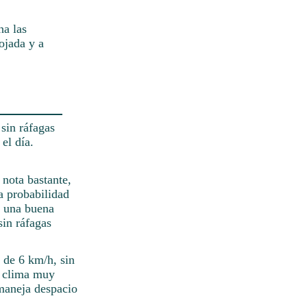
ha las
ojada y a
 sin ráfagas
el día.
 nota bastante,
a probabilidad
n una buena
sin ráfagas
 de 6 km/h, sin
n clima muy
 maneja despacio