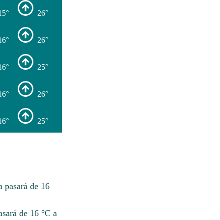
15°
26°
16°
26°
16°
25°
16°
26°
16°
25°
a pasará de 16
asará de 16 °C a