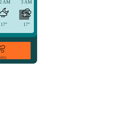
2 AM
3 AM
6 AM
17°
17°
16°
ENTO