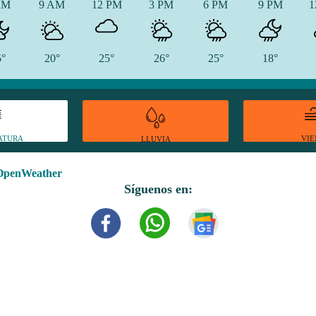
AM
9 AM
12 PM
3 PM
6 PM
9 PM
1
5°
20°
25°
26°
25°
18°
ATURA
VI
LLUVIA
OpenWeather
Síguenos en: