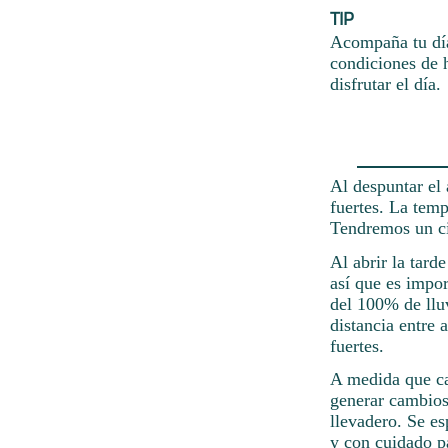
TIP
Acompaña tu día
condiciones de h
disfrutar el día.
Al despuntar el 
fuertes. La temp
Tendremos un c
Al abrir la tard
así que es impor
del 100% de llu
distancia entre 
fuertes.
A medida que ca
generar cambios
llevadero. Se e
y con cuidado pa