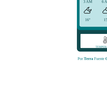
3 AM
6 
16°
1
TEMPER
Por
Terra
Fuente