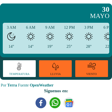
30
MAYO
3 AM
6 AM
9 AM
12 PM
3 PM
6 P
14°
14°
19°
25°
28°
22°
TEMPERATURA
VIENTO
LLUVIA
Por
Terra
Fuente
OpenWeather
Síguenos en: