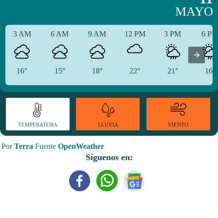
MAYO
3 AM
6 AM
9 AM
12 PM
3 PM
6 P
16°
15°
18°
22°
21°
16°
TEMPERATURA
VIENTO
LLUVIA
Por
Terra
Fuente
OpenWeather
Síguenos en: