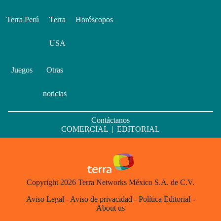
Terra Perú
Terra
Horóscopos
USA
Juegos
Otras
noticias
Contáctanos
COMERCIAL
|
EDITORIAL
Copyright 2026 Terra Networks México S.A. de C.V.
Aviso Legal
-
Aviso de privacidad
-
Política Editorial
-
About us