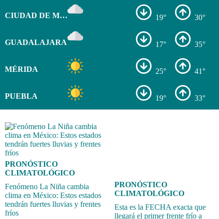
CIUDAD DE MÉXICO
19°
30°
GUADALAJARA
17°
35°
MÉRIDA
25°
41°
PUEBLA
19°
33°
PRONÓSTICO
CLIMATOLÓGICO
PRONÓSTICO
Fenómeno La Niña cambia
CLIMATOLÓGICO
clima en México: Estos estados
tendrán fuertes lluvias y frentes
Esta es la FECHA exacta que
fríos
llegará el primer frente frío a