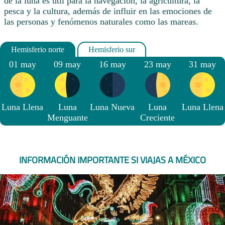
de la luna es útil para la navegación, la agricultura, la
pesca y la cultura, además de influir en las emociones de
las personas y fenómenos naturales como las mareas.
01 may
09 may
16 may
23 may
31 may
Luna Llena
Luna
Luna Nueva
Luna
Luna Llena
Menguante
Creciente
INFORMACIÓN IMPORTANTE SI VIAJAS A MÉXICO