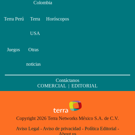
Colombia
Terra Perú
Terra
Horóscopos
USA
Juegos
Otras
noticias
Contáctanos
COMERCIAL
|
EDITORIAL
Copyright 2026 Terra Networks México S.A. de C.V.
Aviso Legal
-
Aviso de privacidad
-
Política Editorial
-
About us