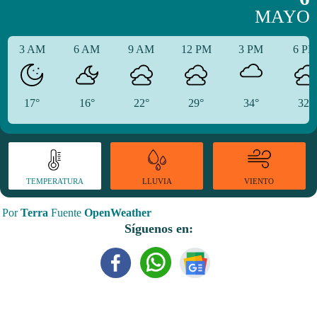
MAYO
3 AM
6 AM
9 AM
12 PM
3 PM
6 P
17°
16°
22°
29°
34°
32°
TEMPERATURA
VIENTO
LLUVIA
Por
Terra
Fuente
OpenWeather
Síguenos en: