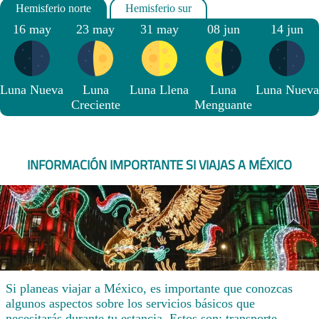
16 may
23 may
31 may
08 jun
14 jun
Luna Nueva
Luna
Luna Llena
Luna
Luna Nueva
Creciente
Menguante
INFORMACIÓN IMPORTANTE SI VIAJAS A MÉXICO
Si planeas viajar a México, es importante que conozcas
algunos aspectos sobre los servicios básicos que
necesitarás durante tu estancia. Estos son: transporte,