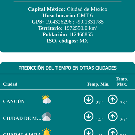
Capital México:
Ciudad de México
Huso horario:
GMT-6
GPS:
19.4326296 ; -99.1331785
Territorio:
1972550.0 km²
Población:
112468855
ISO, códigos:
MX
PREDICCIÓN DEL TIEMPO EN OTRAS CIUDADES
Temp.
Ciudad
Temp. Min.
Max.
CANCÚN
27°
33°
CIUDAD DE MÉXICO
14°
26°
GUADALAJARA