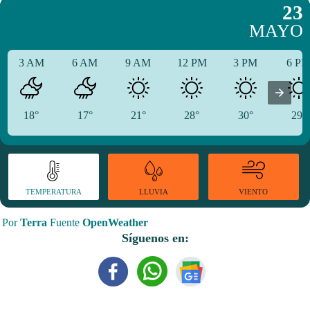
23
MAYO
3 AM
6 AM
9 AM
12 PM
3 PM
6 P
18°
17°
21°
28°
30°
29°
TEMPERATURA
VIENTO
LLUVIA
Por
Terra
Fuente
OpenWeather
Síguenos en: