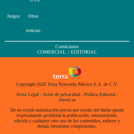
Juegos
Otras
noticias
Contáctanos
COMERCIAL
|
EDITORIAL
Copyright 2026 Terra Networks México S.A. de C.V.
Aviso Legal
-
Aviso de privacidad
-
Política Editorial
-
About us
De no existir autorización previa por escrito del titular queda
expresamente prohibida la publicación, retransmisión,
edición y cualquier otro uso de los contenidos, enlaces y
demás elementos componentes.