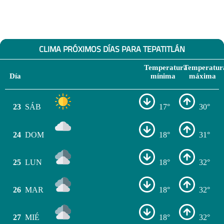
CLIMA PRÓXIMOS DÍAS PARA TEPATITLÁN
Temperatura
Temperatur
Día
mínima
máxima
23
SÁB
17°
30°
24
DOM
18°
31°
25
LUN
18°
32°
26
MAR
18°
32°
27
MIÉ
18°
32°