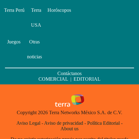
Terra Perú
Terra
Horóscopos
USA
Juegos
Otras
noticias
Contáctanos
COMERCIAL
|
EDITORIAL
Copyright 2026 Terra Networks México S.A. de C.V.
Aviso Legal
-
Aviso de privacidad
-
Política Editorial
-
About us