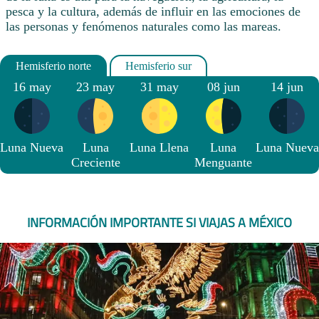
pesca y la cultura, además de influir en las emociones de
las personas y fenómenos naturales como las mareas.
16 may
23 may
31 may
08 jun
14 jun
Luna Nueva
Luna
Luna Llena
Luna
Luna Nueva
Creciente
Menguante
INFORMACIÓN IMPORTANTE SI VIAJAS A MÉXICO