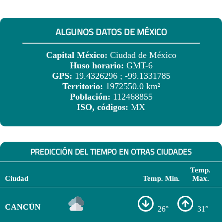
ALGUNOS DATOS DE MÉXICO
Capital México:
Ciudad de México
Huso horario:
GMT-6
GPS:
19.4326296 ; -99.1331785
Territorio:
1972550.0 km²
Población:
112468855
ISO, códigos:
MX
PREDICCIÓN DEL TIEMPO EN OTRAS CIUDADES
Temp.
Ciudad
Temp. Min.
Max.
CANCÚN
26°
31°