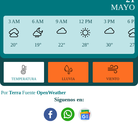
MAYO
3 AM
6 AM
9 AM
12 PM
3 PM
6 P
20°
19°
22°
28°
30°
27°
TEMPERATURA
VIENTO
LLUVIA
Por
Terra
Fuente
OpenWeather
Síguenos en: