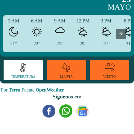
MAYO
3 AM
6 AM
9 AM
12 PM
3 PM
6 P
21°
22°
25°
29°
19°
31°
TEMPERATURA
VIENTO
LLUVIA
Por
Terra
Fuente
OpenWeather
Síguenos en: