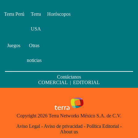
Terra Perú
Terra
Horóscopos
USA
Juegos
Otras
noticias
Contáctanos
COMERCIAL
|
EDITORIAL
Copyright 2026 Terra Networks México S.A. de C.V.
Aviso Legal
-
Aviso de privacidad
-
Política Editorial
-
About us