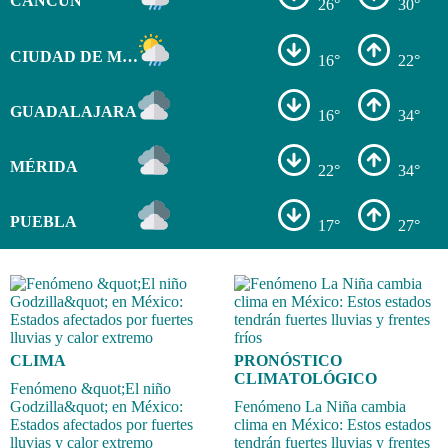
CANCÚN
26°
30°
CIUDAD DE MÉXICO
16°
22°
GUADALAJARA
16°
34°
MÉRIDA
22°
34°
PUEBLA
17°
27°
CLIMA
PRONÓSTICO
CLIMATOLÓGICO
Fenómeno &quot;El niño
Godzilla&quot; en México:
Fenómeno La Niña cambia
Estados afectados por fuertes
clima en México: Estos estados
lluvias y calor extremo
tendrán fuertes lluvias y frentes