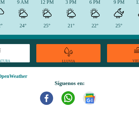
AM
9 AM
12 PM
3 PM
6 PM
9 PM
1
2°
24°
25°
21°
22°
25°
ATURA
VI
LLUVIA
OpenWeather
Síguenos en: