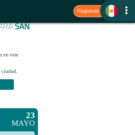
PARA
SAN
 en este
 ciudad.​
23
MAYO