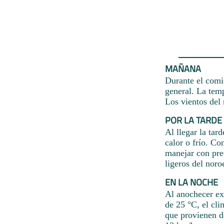
MAÑANA
Durante el comie
general. La temp
Los vientos del
POR LA TARDE
Al llegar la tar
calor o frío. Co
manejar con pre
ligeros del noro
EN LA NOCHE
Al anochecer ex
de 25 °C, el cli
que provienen d