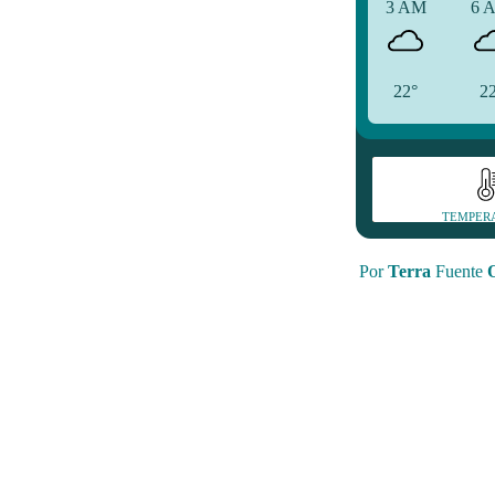
3 AM
6 
22°
2
TEMPER
Por
Terra
Fuente