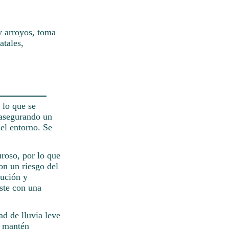
y arroyos, toma
atales,
 lo que se
 asegurando un
del entorno. Se
roso, por lo que
on un riesgo del
aución y
este con una
ad de lluvia leve
y mantén