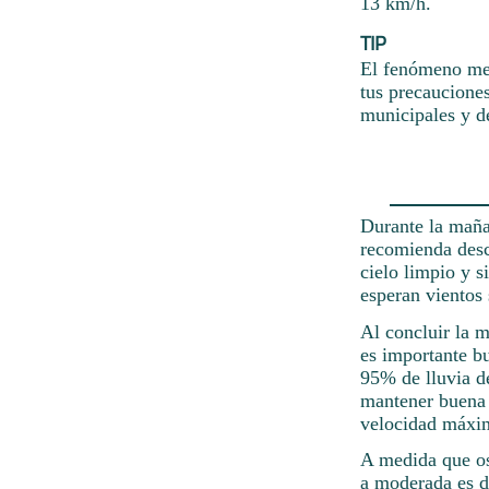
13 km/h.
TIP
El fenómeno met
tus precauciones
municipales y d
Durante la maña
recomienda desc
cielo limpio y s
esperan vientos 
Al concluir la 
es importante bu
95% de lluvia d
mantener buena d
velocidad máxim
A medida que osc
a moderada es d