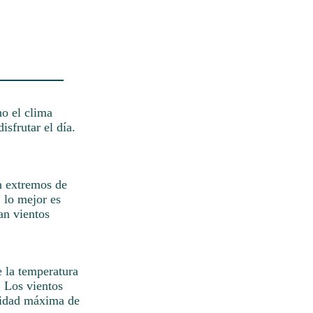
ho el clima
isfrutar el día.
in extremos de
 lo mejor es
an vientos
e la temperatura
. Los vientos
ocidad máxima de