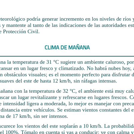
eorológico podría generar incremento en los niveles de ríos 
 y mantente al tanto de las indicaciones de las autoridades est
e Protección Civil.
CLIMA DE MAÑANA
na la temperatura de 31 °C sugiere un ambiente caluroso, por
ansar en un lugar fresco y climatizado. No habrá nubes hoy,
in obstáculos visuales; es el momento perfecto para disfrutar 
suaves del este de hasta 12 km/h, sin ráfagas intensas.
mañana con la temperatura de 32 °C, el ambiente está muy calu
scar un lugar revitalizante y refrescarse en lugares frescos. C
e intensidad ligera a moderada, lo mejor es manejar con prec
istancia entre vehículos. Se estiman vientos constantes del 
a de 17 km/h, sin ser intensos.
urece los vientos del este soplarán a 10 km/h. La probabilid
el 100%. Tómalo en cuenta si vas a conducir: ve con calma 