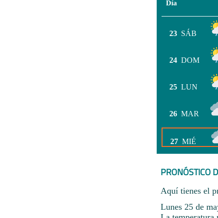
Día
23
SÁB
24
DOM
25
LUN
26
MAR
27
MIÉ
PRONÓSTICO D
Aquí tienes el p
Lunes 25 de may
La temperatura 