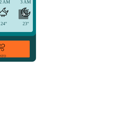
2 AM
3 AM
6 AM
24°
23°
23°
ENTO