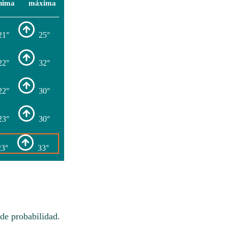
nima
máxima
21°
25°
22°
32°
22°
30°
23°
30°
23°
33°
de probabilidad.