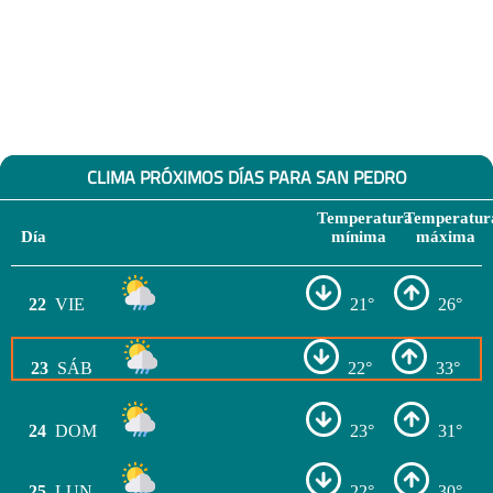
CLIMA PRÓXIMOS DÍAS PARA SAN PEDRO
Temperatura
Temperatur
Día
mínima
máxima
22
VIE
21°
26°
23
SÁB
22°
33°
24
DOM
23°
31°
25
LUN
22°
30°