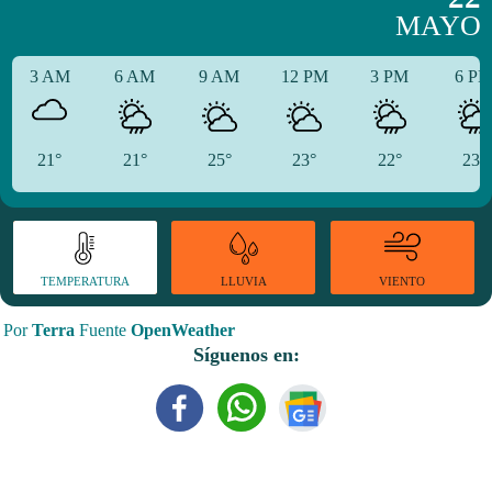
MAYO
3 AM
6 AM
9 AM
12 PM
3 PM
6 P
21°
21°
25°
23°
22°
23°
TEMPERATURA
VIENTO
LLUVIA
Por
Terra
Fuente
OpenWeather
Síguenos en: