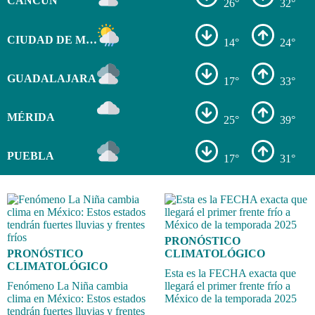
CANCÚN
26°
32°
CIUDAD DE MÉXICO
14°
24°
GUADALAJARA
17°
33°
MÉRIDA
25°
39°
PUEBLA
17°
31°
PRONÓSTICO
PRONÓSTICO
CLIMATOLÓGICO
CLIMATOLÓGICO
Esta es la FECHA exacta que
Fenómeno La Niña cambia
llegará el primer frente frío a
clima en México: Estos estados
México de la temporada 2025
tendrán fuertes lluvias y frentes