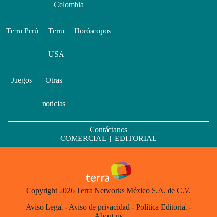
Colombia
Terra Perú
Terra
Horóscopos
USA
Juegos
Otras
noticias
Contáctanos
COMERCIAL
|
EDITORIAL
Copyright 2026 Terra Networks México S.A. de C.V.
Aviso Legal
-
Aviso de privacidad
-
Política Editorial
-
About us