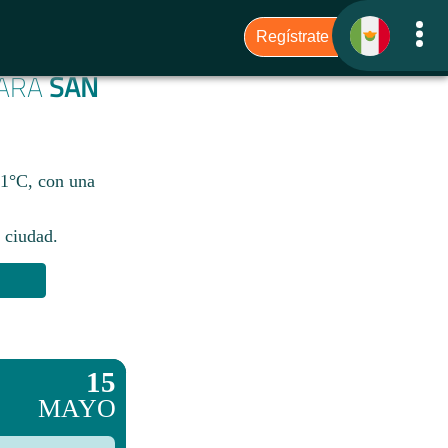
PARA
SAN
21°C, con una
 ciudad.​
15
MAYO