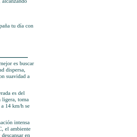
s, alcanzando
paña tu día con
 mejor es buscar
ad dispersa,
con suavidad a
erada es del
 ligera, toma
r a 14 km/h se
nación intensa
C, el ambiente
y descansar en