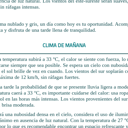
ncia de luz natural. Los vientos del este-sureste serán suave
in ráfagas intensas.
clima nublado y gris, un día como hoy es tu oportunidad. Acom
ta y disfruta de una tarde llena de tranquilidad.
CLIMA DE MAÑANA
 temperatura subirá a 33 °C, el calor se siente con fuerza, lo
arse siempre que sea posible. Se espera un cielo con nubosid
el sol brille de vez en cuando. Los vientos del sur soplarán 
áxima de 12 km/h, sin ráfagas fuertes.
a tarde la probabilidad de que se presente lluvia ligera a mod
ura caerá a 33 °C, es importante cuidarse del calor: usa ropa
sol en las horas más intensas. Los vientos provenientes del su
a brisa moderada.
á una nubosidad densa en el cielo, considera el uso de ilumi
 ánimo en ausencia de luz natural. Con la temperatura de 27 °
por lo que es recomendable encontrar un espacio refrescante 