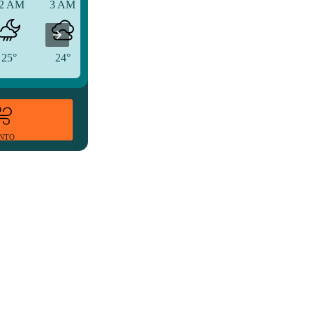
2 AM
3 AM
6 AM
25°
24°
24°
ENTO