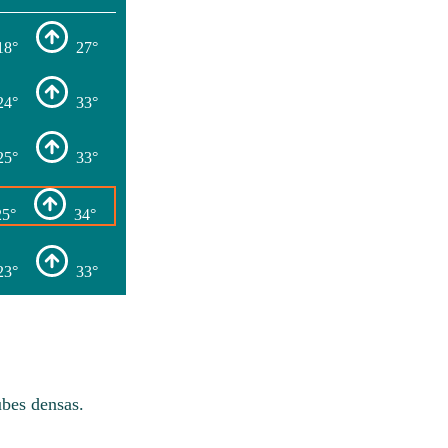
18°
27°
24°
33°
25°
33°
25°
34°
23°
33°
bes densas.