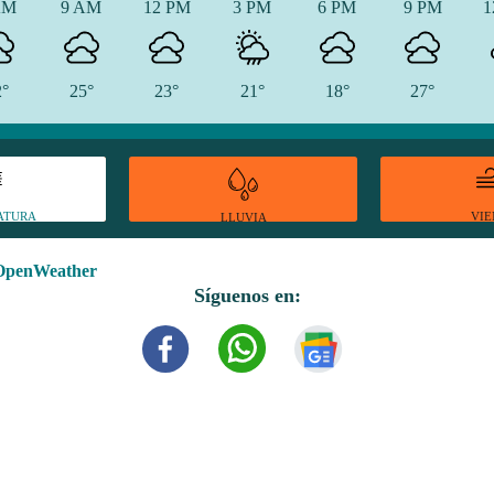
AM
9 AM
12 PM
3 PM
6 PM
9 PM
1
2°
25°
23°
21°
18°
27°
ATURA
VI
LLUVIA
OpenWeather
Síguenos en: