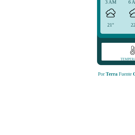
3 AM
6 
21°
2
TEMPER
Por
Terra
Fuente