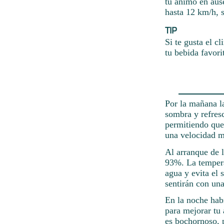
tu ánimo en ause
hasta 12 km/h, s
TIP
Si te gusta el 
tu bebida favori
Por la mañana la
sombra y refresc
permitiendo que 
una velocidad m
Al arranque de l
93%. La temperat
agua y evita el 
sentirán con un
En la noche habr
para mejorar tu
es bochornoso, 