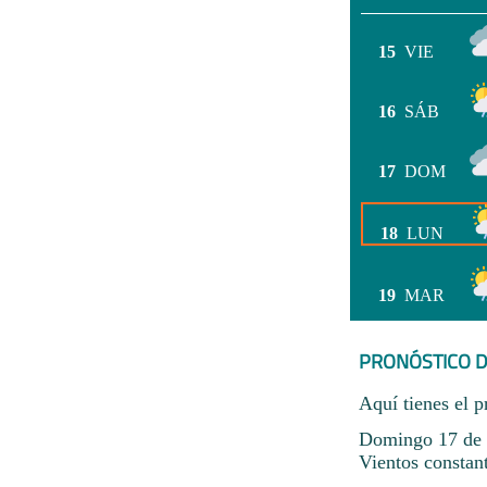
15
VIE
16
SÁB
17
DOM
18
LUN
19
MAR
PRONÓSTICO D
Aquí tienes el p
Domingo 17 de 
Vientos constan