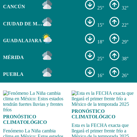
CANCÚN
25°
32°
CIUDAD DE MÉXICO
15°
22°
GUADALAJARA
18°
29°
MÉRIDA
25°
38°
PUEBLA
16°
26°
PRONÓSTICO
PRONÓSTICO
CLIMATOLÓGICO
CLIMATOLÓGICO
Esta es la FECHA exacta que
Fenómeno La Niña cambia
llegará el primer frente frío a
clima en México: Estos estados
México de la temporada 2025