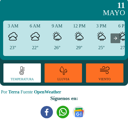
11
MAYO
3 AM
6 AM
9 AM
12 PM
3 PM
6 P
23°
22°
26°
29°
25°
27°
TEMPERATURA
VIENTO
LLUVIA
Por
Terra
Fuente
OpenWeather
Síguenos en: