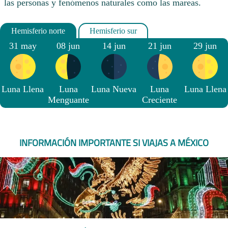
las personas y fenómenos naturales como las mareas.
31 may
08 jun
14 jun
21 jun
29 jun
Luna Llena
Luna
Luna Nueva
Luna
Luna Llena
Menguante
Creciente
INFORMACIÓN IMPORTANTE SI VIAJAS A MÉXICO