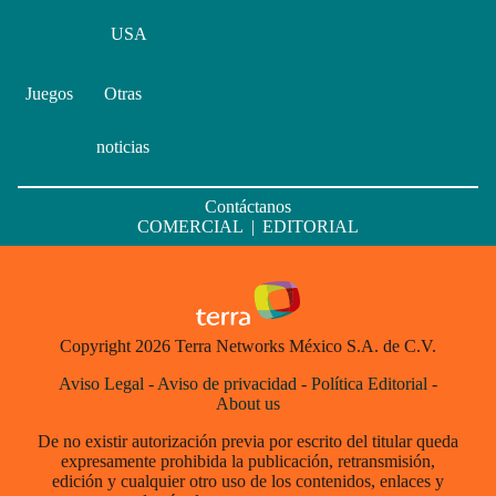
USA
Juegos
Otras
noticias
Contáctanos
COMERCIAL
|
EDITORIAL
Copyright 2026 Terra Networks México S.A. de C.V.
Aviso Legal
-
Aviso de privacidad
-
Política Editorial
-
About us
De no existir autorización previa por escrito del titular queda
expresamente prohibida la publicación, retransmisión,
edición y cualquier otro uso de los contenidos, enlaces y