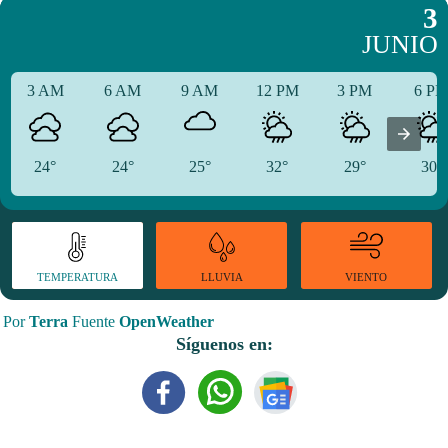
3
JUNIO
3 AM
6 AM
9 AM
12 PM
3 PM
6 P
24°
24°
25°
32°
29°
30°
TEMPERATURA
VIENTO
LLUVIA
Por
Terra
Fuente
OpenWeather
Síguenos en: