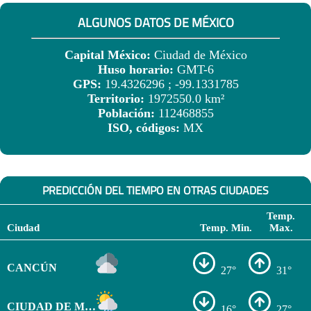
ALGUNOS DATOS DE MÉXICO
Capital México:
Ciudad de México
Huso horario:
GMT-6
GPS:
19.4326296 ; -99.1331785
Territorio:
1972550.0 km²
Población:
112468855
ISO, códigos:
MX
PREDICCIÓN DEL TIEMPO EN OTRAS CIUDADES
Temp.
Ciudad
Temp. Min.
Max.
CANCÚN
27°
31°
CIUDAD DE MÉXICO
16°
27°