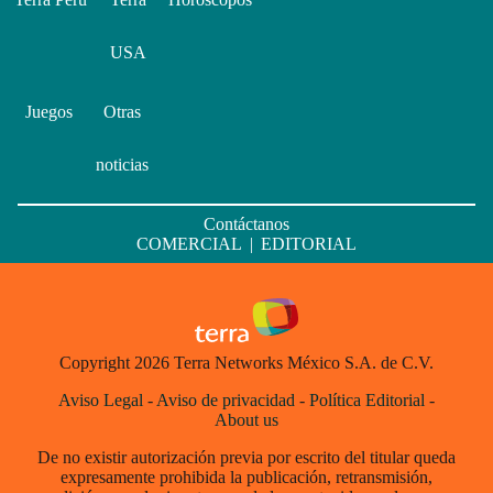
USA
Juegos
Otras
noticias
Contáctanos
COMERCIAL
|
EDITORIAL
Copyright 2026 Terra Networks México S.A. de C.V.
Aviso Legal
-
Aviso de privacidad
-
Política Editorial
-
About us
De no existir autorización previa por escrito del titular queda
expresamente prohibida la publicación, retransmisión,