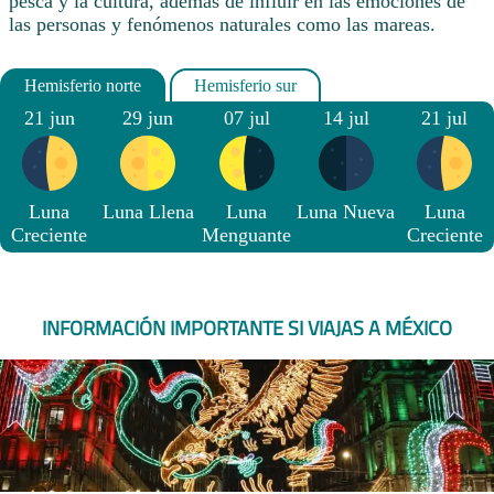
pesca y la cultura, además de influir en las emociones de
las personas y fenómenos naturales como las mareas.
21 jun
29 jun
07 jul
14 jul
21 jul
Luna
Luna Llena
Luna
Luna Nueva
Luna
Creciente
Menguante
Creciente
INFORMACIÓN IMPORTANTE SI VIAJAS A MÉXICO