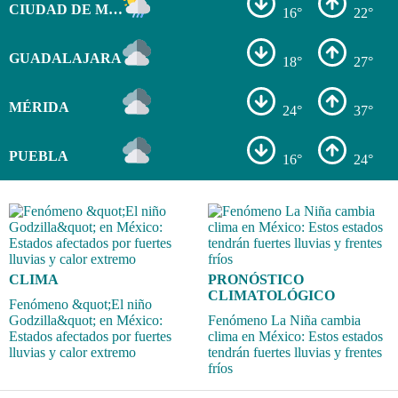
CIUDAD DE MÉXICO
16°
22°
GUADALAJARA
18°
27°
MÉRIDA
24°
37°
PUEBLA
16°
24°
CLIMA
PRONÓSTICO
CLIMATOLÓGICO
Fenómeno &quot;El niño
Godzilla&quot; en México:
Fenómeno La Niña cambia
Estados afectados por fuertes
clima en México: Estos estados
lluvias y calor extremo
tendrán fuertes lluvias y frentes
fríos