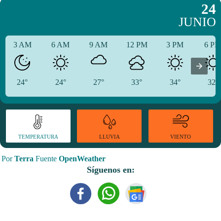
24
JUNIO
3 AM
6 AM
9 AM
12 PM
3 PM
6 P
24°
24°
27°
33°
34°
32°
TEMPERATURA
VIENTO
LLUVIA
Por
Terra
Fuente
OpenWeather
Síguenos en: