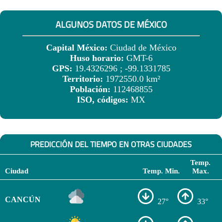
ALGUNOS DATOS DE MÉXICO
Capital México:
Ciudad de México
Huso horario:
GMT-6
GPS:
19.4326296 ; -99.1331785
Territorio:
1972550.0 km²
Población:
112468855
ISO, códigos:
MX
PREDICCIÓN DEL TIEMPO EN OTRAS CIUDADES
Temp.
Ciudad
Temp. Min.
Max.
CANCÚN
27°
33°