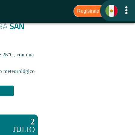
ARA
SAN
de 25°C, con una
io meteorológico
2
JULIO