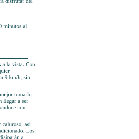
a disfrutar del
0 minutos al
 a la vista. Con
quier
ta 9 km/h, sin
 mejor tomarlo
 llegar a ser
Conduce con
 caluroso, así
ondicionado. Los
disiparán a