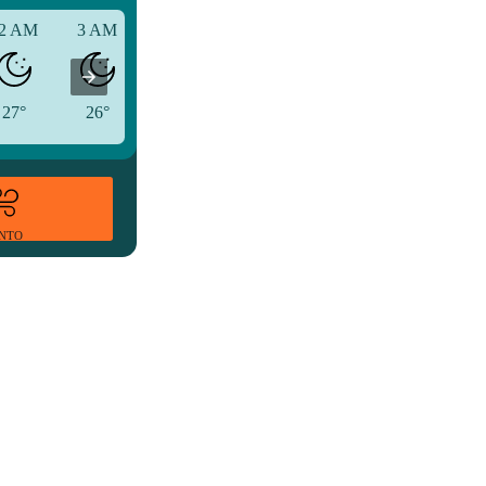
2 AM
3 AM
6 AM
27°
26°
24°
ENTO