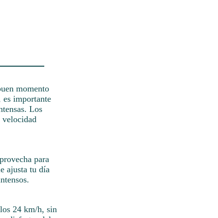
n buen momento
, es importante
intensas. Los
a velocidad
Aprovecha para
e ajusta tu día
intensos.
 los 24 km/h, sin