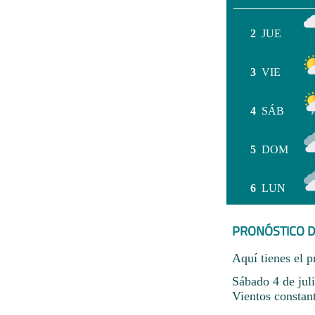
2
JUE
3
VIE
4
SÁB
5
DOM
6
LUN
PRONÓSTICO D
Aquí tienes el p
Sábado 4 de jul
Vientos constan