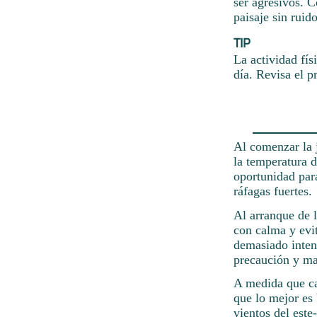
ser agresivos. C
paisaje sin ruid
TIP
La actividad fís
día. Revisa el p
Al comenzar la 
la temperatura d
oportunidad para
ráfagas fuertes.
Al arranque de 
con calma y evit
demasiado inten
precaución y man
A medida que ca
que lo mejor es 
vientos del este