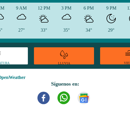
AM
9 AM
12 PM
3 PM
6 PM
9 PM
1
5°
27°
33°
35°
34°
29°
ATURA
VI
LLUVIA
OpenWeather
Síguenos en: