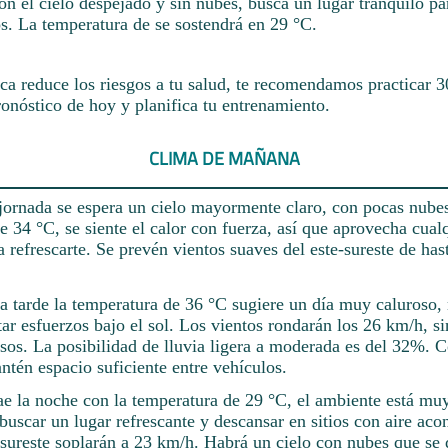
on el cielo despejado y sin nubes, busca un lugar tranquilo par
os. La temperatura de se sostendrá en 29 °C.
ica reduce los riesgos a tu salud, te recomendamos practicar 3
ronóstico de hoy y planifica tu entrenamiento.
CLIMA DE MAÑANA
jornada se espera un cielo mayormente claro, con pocas nubes
e 34 °C, se siente el calor con fuerza, así que aprovecha cual
 refrescarte. Se prevén vientos suaves del este-sureste de has
la tarde la temperatura de 36 °C sugiere un día muy caluroso,
ar esfuerzos bajo el sol. Los vientos rondarán los 26 km/h, sin
sos. La posibilidad de lluvia ligera a moderada es del 32%. 
tén espacio suficiente entre vehículos.
e la noche con la temperatura de 29 °C, el ambiente está muy
buscar un lugar refrescante y descansar en sitios con aire ac
-sureste soplarán a 23 km/h. Habrá un cielo con nubes que se 