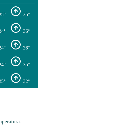
25°
35°
24°
36°
24°
36°
24°
35°
25°
32°
mperatura.