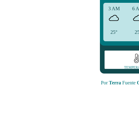
3 AM
6 
25°
2
TEMPER
Por
Terra
Fuente