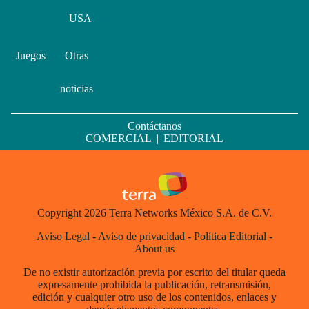
USA
Juegos
Otras
noticias
Contáctanos
COMERCIAL
|
EDITORIAL
Copyright 2026 Terra Networks México S.A. de C.V.
Aviso Legal
-
Aviso de privacidad
-
Política Editorial
-
About us
De no existir autorización previa por escrito del titular queda
expresamente prohibida la publicación, retransmisión,
edición y cualquier otro uso de los contenidos, enlaces y