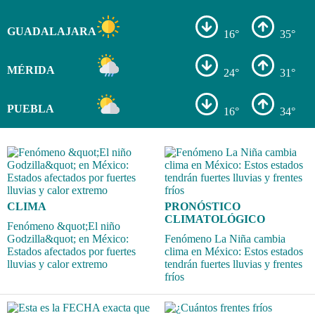
GUADALAJARA
16°
35°
MÉRIDA
24°
31°
PUEBLA
16°
34°
CLIMA
PRONÓSTICO
CLIMATOLÓGICO
Fenómeno &quot;El niño
Godzilla&quot; en México:
Fenómeno La Niña cambia
Estados afectados por fuertes
clima en México: Estos estados
lluvias y calor extremo
tendrán fuertes lluvias y frentes
fríos