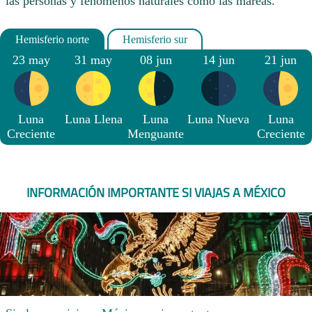
las personas y fenómenos naturales como las mareas.
23 may
31 may
08 jun
14 jun
21 jun
Luna
Luna Llena
Luna
Luna Nueva
Luna
Creciente
Menguante
Creciente
INFORMACIÓN IMPORTANTE SI VIAJAS A MÉXICO