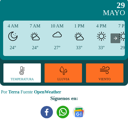
29
MAYO
4 AM
7 AM
10 AM
1 PM
4 PM
7 P
24°
24°
27°
33°
33°
29°
TEMPERATURA
VIENTO
LLUVIA
Por
Terra
Fuente
OpenWeather
Síguenos en: