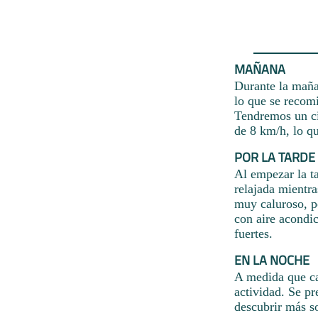
MAÑANA
Durante la maña
lo que se recom
Tendremos un ci
de 8 km/h, lo qu
POR LA TARDE
Al empezar la ta
relajada mientra
muy caluroso, po
con aire acondic
fuertes.
EN LA NOCHE
A medida que ca
actividad. Se p
descubrir más so