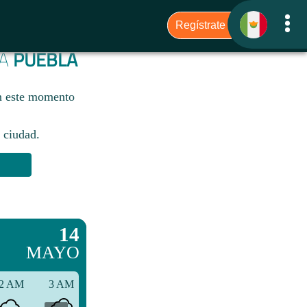
RA
PUEBLA
n este momento
 ciudad.​
14
MAYO
2 AM
3 AM
6 AM