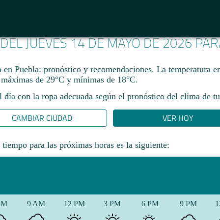
 DEL JUEVES 14 DE MAYO DE 2026 PA
en Puebla: pronóstico y recomendaciones. La temperatura e
n máximas de 29°C y mínimas de 18°C.
l día con la ropa adecuada según el pronóstico del clima de tu
CAMBIAR CIUDAD
VER HOY
 tiempo para las próximas horas es la siguiente:
AM
9 AM
12 PM
3 PM
6 PM
9 PM
1