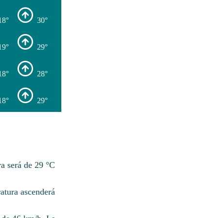
18°
30°
19°
29°
18°
28°
18°
29°
a será de 29 °C
atura ascenderá