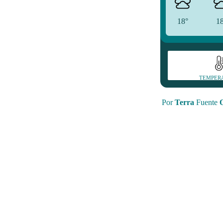
18°
1
TEMPER
Por
Terra
Fuente