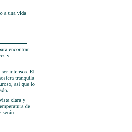
do a una vida
para encontrar
ves y
 ser intensos. El
mósfera tranquila
uroso, así que lo
ado.
vista clara y
 temperatura de
e serán