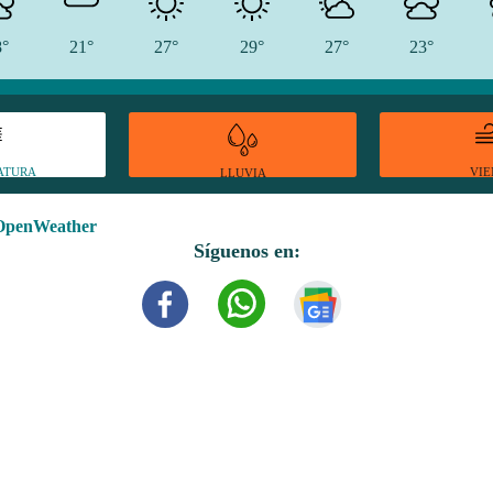
8°
21°
27°
29°
27°
23°
ATURA
VI
LLUVIA
OpenWeather
Síguenos en: