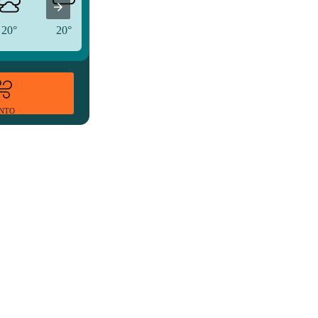
20°
20°
18°
ENTO