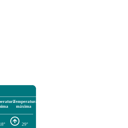
eratura
Temperatura
nima
máxima
18°
29°