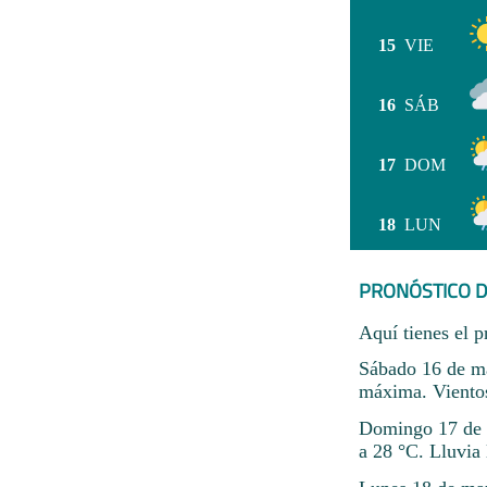
15
VIE
16
SÁB
17
DOM
18
LUN
PRONÓSTICO D
Aquí tienes el p
Sábado 16 de ma
máxima. Viento
Domingo 17 de m
a 28 °C. Lluvia