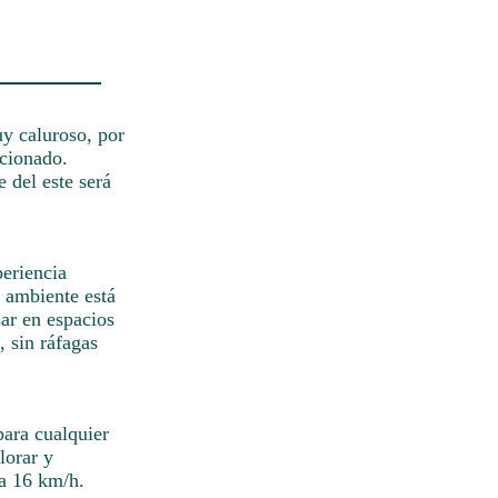
uy caluroso, por
icionado.
 del este será
periencia
l ambiente está
sar en espacios
, sin ráfagas
para cualquier
lorar y
 a 16 km/h.