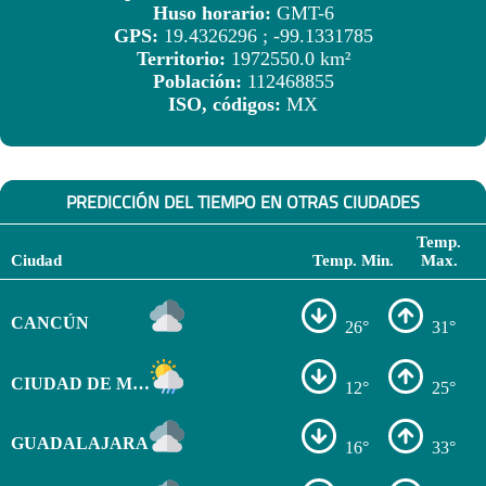
Huso horario:
GMT-6
GPS:
19.4326296 ; -99.1331785
Territorio:
1972550.0 km²
Población:
112468855
ISO, códigos:
MX
PREDICCIÓN DEL TIEMPO EN OTRAS CIUDADES
Temp.
Ciudad
Temp. Min.
Max.
CANCÚN
26°
31°
CIUDAD DE MÉXICO
12°
25°
GUADALAJARA
16°
33°