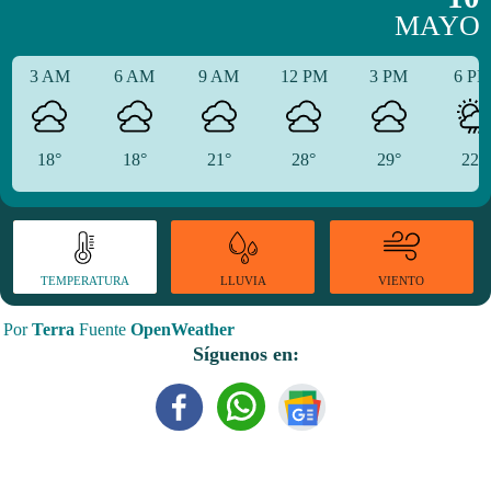
MAYO
3 AM
6 AM
9 AM
12 PM
3 PM
6 P
18°
18°
21°
28°
29°
22°
TEMPERATURA
VIENTO
LLUVIA
Por
Terra
Fuente
OpenWeather
Síguenos en: