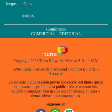
Juegos
Otras
noticias
Contáctanos
COMERCIAL
|
EDITORIAL
Copyright 2026 Terra Networks México S.A. de C.V.
Aviso Legal
-
Aviso de privacidad
-
Política Editorial
-
About us
De no existir autorización previa por escrito del titular queda
expresamente prohibida la publicación, retransmisión,
edición y cualquier otro uso de los contenidos, enlaces y
demás elementos componentes.
Síguenos en: