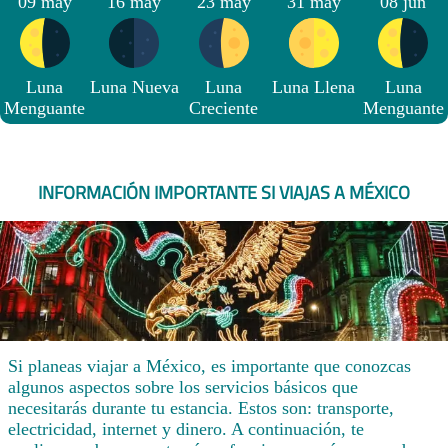
09 may
16 may
23 may
31 may
08 jun
Luna
Luna Nueva
Luna
Luna Llena
Luna
Menguante
Creciente
Menguante
INFORMACIÓN IMPORTANTE SI VIAJAS A MÉXICO
Si planeas viajar a México, es importante que conozcas
algunos aspectos sobre los servicios básicos que
necesitarás durante tu estancia. Estos son: transporte,
electricidad, internet y dinero. A continuación, te