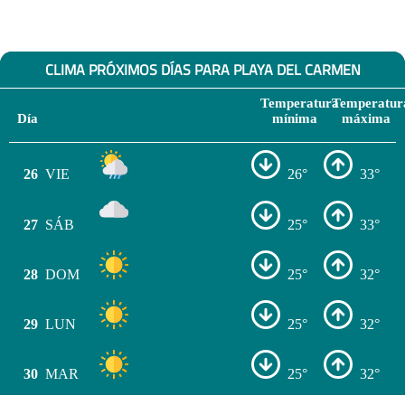
CLIMA PRÓXIMOS DÍAS PARA PLAYA DEL CARMEN
Temperatura
Temperatur
Día
mínima
máxima
26
VIE
26°
33°
27
SÁB
25°
33°
28
DOM
25°
32°
29
LUN
25°
32°
30
MAR
25°
32°