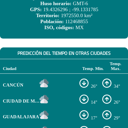
Huso horario:
GMT-6
GPS:
19.4326296 ; -99.1331785
Territorio:
1972550.0 km²
Población:
112468855
ISO, códigos:
MX
PREDICCIÓN DEL TIEMPO EN OTRAS CIUDADES
Temp.
Ciudad
Temp. Min.
Max.
CANCÚN
26°
34°
CIUDAD DE MÉXICO
14°
26°
GUADALAJARA
17°
29°