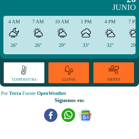
JUNIO
4 AM
7 AM
10 AM
1 PM
4 PM
7 P
26°
26°
29°
33°
32°
29°
TEMPERATURA
VIENTO
LLUVIA
Por
Terra
Fuente
OpenWeather
Síguenos en: