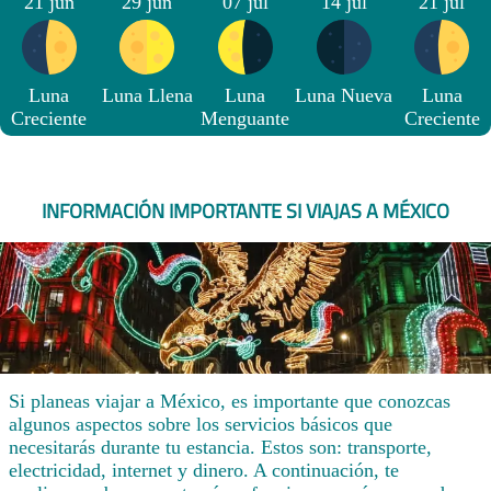
21 jun
29 jun
07 jul
14 jul
21 jul
Luna
Luna Llena
Luna
Luna Nueva
Luna
Creciente
Menguante
Creciente
INFORMACIÓN IMPORTANTE SI VIAJAS A MÉXICO
Si planeas viajar a México, es importante que conozcas
algunos aspectos sobre los servicios básicos que
necesitarás durante tu estancia. Estos son: transporte,
electricidad, internet y dinero. A continuación, te