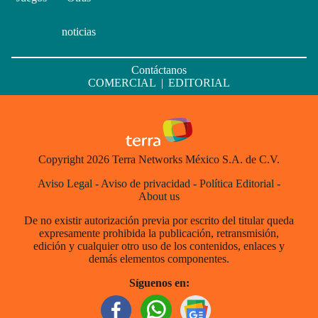
noticias
Contáctanos
COMERCIAL
|
EDITORIAL
Copyright 2026 Terra Networks México S.A. de C.V.
Aviso Legal
-
Aviso de privacidad
-
Política Editorial
-
About us
De no existir autorización previa por escrito del titular queda
expresamente prohibida la publicación, retransmisión,
edición y cualquier otro uso de los contenidos, enlaces y
demás elementos componentes.
Síguenos en: