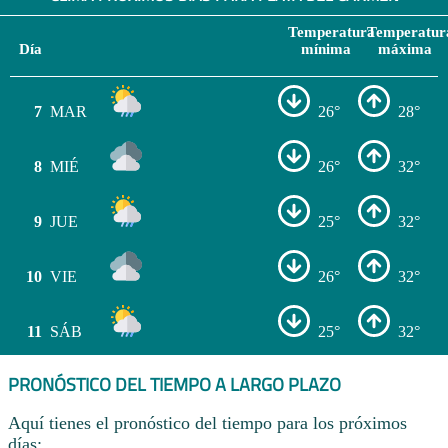
Temperatura
Temperatur
Día
mínima
máxima
7
MAR
26°
28°
8
MIÉ
26°
32°
9
JUE
25°
32°
10
VIE
26°
32°
11
SÁB
25°
32°
PRONÓSTICO DEL TIEMPO A LARGO PLAZO
Aquí tienes el pronóstico del tiempo para los próximos
días: