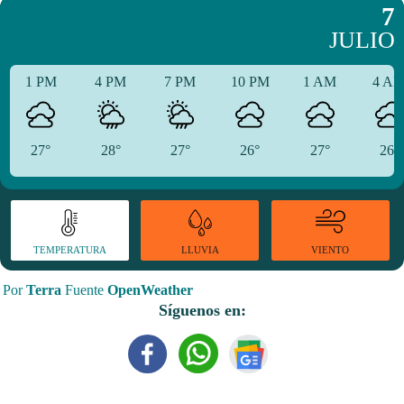
7
JULIO
1 PM
4 PM
7 PM
10 PM
1 AM
4 A
27°
28°
27°
26°
27°
26°
TEMPERATURA
VIENTO
LLUVIA
Por
Terra
Fuente
OpenWeather
Síguenos en: