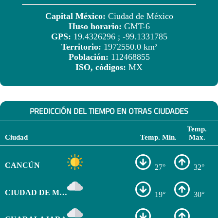
Capital México:
Ciudad de México
Huso horario:
GMT-6
GPS:
19.4326296 ; -99.1331785
Territorio:
1972550.0 km²
Población:
112468855
ISO, códigos:
MX
PREDICCIÓN DEL TIEMPO EN OTRAS CIUDADES
Temp.
Ciudad
Temp. Min.
Max.
CANCÚN
27°
32°
CIUDAD DE MÉXICO
19°
30°