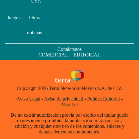
USA
Juegos
Otras
noticias
Contáctanos
COMERCIAL
|
EDITORIAL
Copyright 2026 Terra Networks México S.A. de C.V.
Aviso Legal
-
Aviso de privacidad
-
Política Editorial
-
About us
De no existir autorización previa por escrito del titular queda
expresamente prohibida la publicación, retransmisión,
edición y cualquier otro uso de los contenidos, enlaces y
demás elementos componentes.