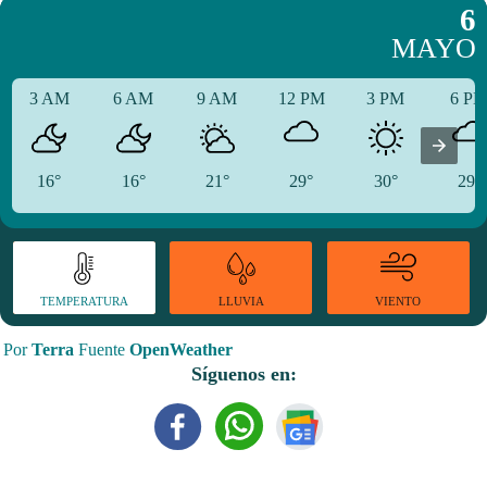
6
MAYO
3 AM
6 AM
9 AM
12 PM
3 PM
6 P
16°
16°
21°
29°
30°
29°
TEMPERATURA
VIENTO
LLUVIA
Por
Terra
Fuente
OpenWeather
Síguenos en: