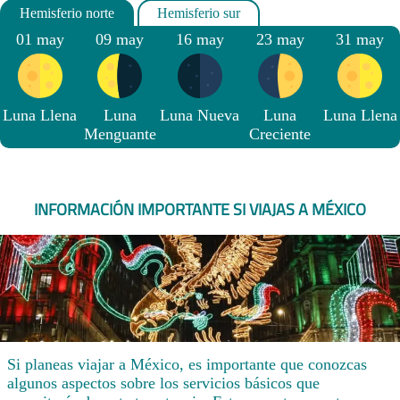
01 may
09 may
16 may
23 may
31 may
Luna Llena
Luna
Luna Nueva
Luna
Luna Llena
Menguante
Creciente
INFORMACIÓN IMPORTANTE SI VIAJAS A MÉXICO
Si planeas viajar a México, es importante que conozcas
algunos aspectos sobre los servicios básicos que