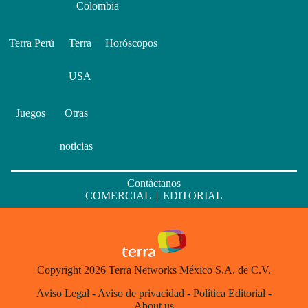
Colombia
Terra Perú
Terra
Horóscopos
USA
Juegos
Otras
noticias
Contáctanos
COMERCIAL
|
EDITORIAL
Copyright 2026 Terra Networks México S.A. de C.V.
Aviso Legal
-
Aviso de privacidad
-
Política Editorial
-
About us