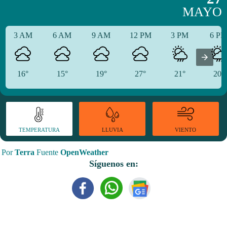
MAYO
3 AM
6 AM
9 AM
12 PM
3 PM
6 P
16°
15°
19°
27°
21°
20°
TEMPERATURA
VIENTO
LLUVIA
Por
Terra
Fuente
OpenWeather
Síguenos en: