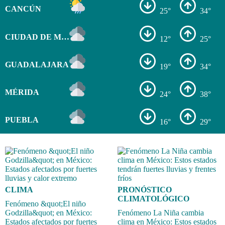
CANCÚN
25°
34°
CIUDAD DE MÉXICO
12°
25°
GUADALAJARA
19°
34°
MÉRIDA
24°
38°
PUEBLA
16°
29°
CLIMA
PRONÓSTICO
CLIMATOLÓGICO
Fenómeno &quot;El niño
Godzilla&quot; en México:
Fenómeno La Niña cambia
Estados afectados por fuertes
clima en México: Estos estados