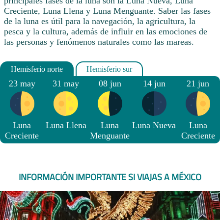
principales fases de la luna son la Luna Nueva, Luna
Creciente, Luna Llena y Luna Menguante. Saber las fases
de la luna es útil para la navegación, la agricultura, la
pesca y la cultura, además de influir en las emociones de
las personas y fenómenos naturales como las mareas.
23 may
31 may
08 jun
14 jun
21 jun
Luna
Luna Llena
Luna
Luna Nueva
Luna
Creciente
Menguante
Creciente
INFORMACIÓN IMPORTANTE SI VIAJAS A MÉXICO